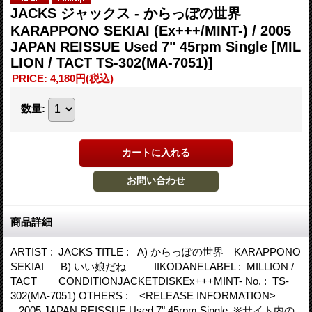
JACKS ジャックス - からっぽの世界
KARAPPONO SEKIAI (Ex+++/MINT-) / 2005
JAPAN REISSUE Used 7" 45rpm Single
[MIL
LION / TACT TS-302(MA-7051)]
PRICE
:
4,180円
(税込)
数量
:
商品詳細
ARTIST : JACKS TITLE : A) からっぽの世界 KARAPPONO
SEKIAI B) いい娘だね IIKODANELABEL : MILLION /
TACT CONDITIONJACKETDISKEx+++MINT- No. : TS-
302(MA-7051) OTHERS : <RELEASE INFORMATION>
2005 JAPAN REISSUE Used 7" 45rpm Single ※サイト内の