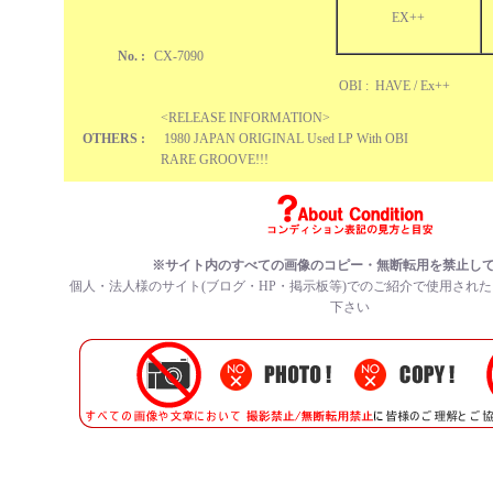
EX++
No. :
CX-7090
OBI : HAVE / Ex++
<RELEASE INFORMATION>
OTHERS :
1980 JAPAN ORIGINAL Used LP With OBI
RARE GROOVE!!!
※サイト内のすべての
画像のコピー・無断転用を禁止
し
個人・法人様のサイト(ブログ・HP・掲示板等)でのご紹介で使用され
下さい