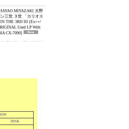
AYAO MIYAZAKI 大野
 ルパン三世 ３世 「カリオス
HE 3RD III (Ex++/
ORIGINAL Used LP With
A CX-7090
]
ION
DISK