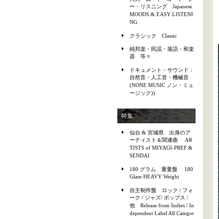
ー・リスニング Japanese
MOODS & EASY LISTENI
NG
クラシック Classic
純邦楽・民謡・落語・和楽
器 等々
ドキュメント・サウンド：
自然音・人工音・機械音
(NONE MUSIC ノン・ミュ
ージック))
特集
仙台 & 宮城県 出身のア
ーティスト＆関連曲 AR
TISTS of MIYAGI-PREF &
SENDAI
180 グラム 重量盤 180
Glam HEAVY Weight
自主制作盤 ロック / フォ
ーク / ジャズ/ ポップス /
他 Release from Indies / In
dependent Label All Categor