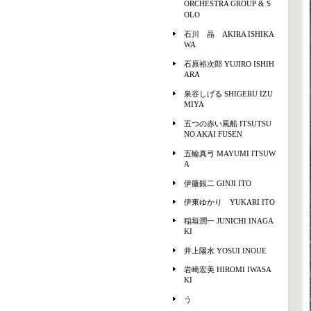
ORCHESTRA GROUP & S
OLO
石川 晶 AKIRA ISHIKA
WA
石原裕次郎 YUJIRO ISHIH
ARA
泉谷しげる SHIGERU IZU
MIYA
五つの赤い風船 ITSUTSU
NO AKAI FUSEN
五輪真弓 MAYUMI ITSUW
A
伊藤銀二 GINJI ITO
伊東ゆかり YUKARI ITO
稲垣潤一 JUNICHI INAGA
KI
井上陽水 YOSUI INOUE
岩崎宏美 HIROMI IWASA
KI
う