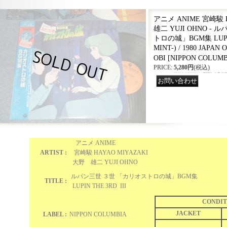
アニメ ANIME 宮崎駿 H
雄二 YUJI OHNO -
トロの城」BGM集 LUPIN T
MINT-) / 1980 JAPAN 
OBI
[
NIPPON COLUMBI
PRICE
:
5,280円
(税込)
アニメ ANIME
ARTIST :
宮崎駿 HAYAO MIYAZAKI
大野 雄二 YUJI OHNO
ルパン三世 ３世 「カリオストロの城」BGM集
TITLE :
LUPIN THE 3RD III
CONDIT
JACKET
LABEL :
NIPPON COLUMBIA