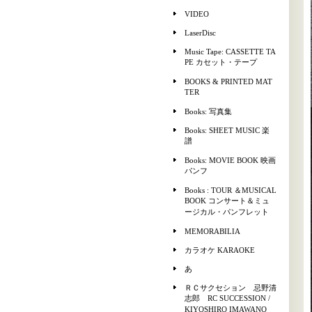
VIDEO
LaserDisc
Music Tape: CASSETTE TA
PE カセット・テープ
BOOKS & PRINTED MAT
TER
Books: 写真集
Books: SHEET MUSIC 楽
譜
Books: MOVIE BOOK 映画
パンフ
Books : TOUR ＆MUSICAL
BOOK コンサート＆ミュ
ージカル・パンフレット
MEMORABILIA
カラオケ KARAOKE
あ
ＲＣサクセション 忌野清
志郎 RC SUCCESSION /
KIYOSHIRO IMAWANO