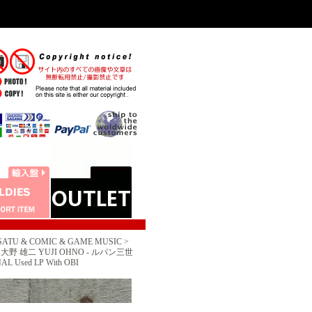
 & COMIC & GAME MUSIC >
 大野 雄二 YUJI OHNO - ルパン三世
 Used LP With OBI