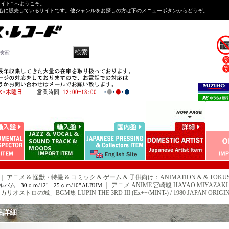
Tサイト" へようこそ。
心に販売しているサイトです。他ジャンルをお探しの方は下のメニューボタンからどうぞ。
検索
:
｜ アニメ & 怪獣・特撮 & コミック & ゲーム & 子供向け：ANIMATION & & TOKUSATU
｜
アニメ ANIME 宮崎駿 HAYAO MIYAZAKI
バム 30ｃｍ/12" 25ｃｍ/10" ALBUM
リオストロの城」BGM集 LUPIN THE 3RD III (Ex++/MINT-) / 1980 JAPAN ORIGINAL
品詳細