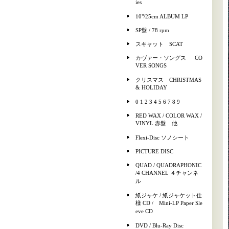
ies
10"/25cm ALBUM LP
SP盤 / 78 rpm
スキャット SCAT
カヴァー・ソングス CO
VER SONGS
クリスマス CHRISTMAS
& HOLIDAY
0 1 2 3 4 5 6 7 8 9
RED WAX / COLOR WAX /
VINYL 赤盤 他
Flexi-Disc ソノシート
PICTURE DISC
QUAD / QUADRAPHONIC
/4 CHANNEL ４チャンネ
ル
紙ジャケ / 紙ジャケット仕
様 CD / Mini-LP Paper Sle
eve CD
DVD / Blu-Ray Disc