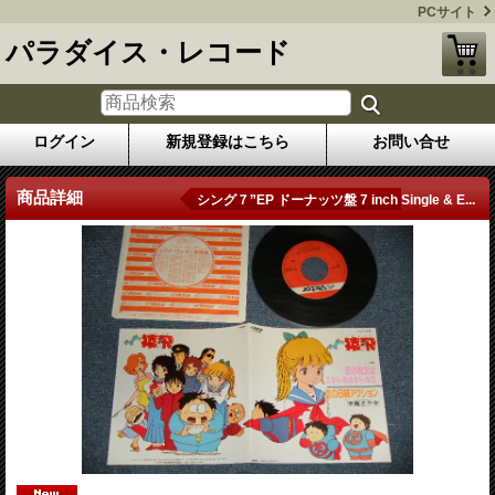
PCサイト
パラダイス・レコード
ログイン
新規登録はこちら
お問い合せ
商品詳細
シング７”EP ドーナッツ盤 7 inch Single & E...