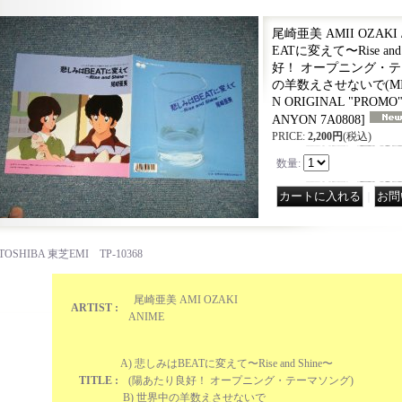
尾崎亜美 AMII OZAKI 
EATに変えて〜Rise an
好！ オープニング・テー
の羊数えさせないで(MINT/M
N ORIGINAL "PROMO" U
ANYON 7A0808
]
PRICE
:
2,200円
(税込)
数量
:
｜
TOSHIBA 東芝EMI TP-10368
尾崎亜美 AMI OZAKI
ARTIST :
ANIME
A) 悲しみはBEATに変えて〜Rise and Shine〜
TITLE :
(陽あたり良好！ オープニング・テーマソング)
B) 世界中の羊数えさせないで