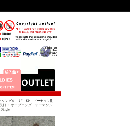
>
シングル ７” EP ドーナッツ盤
 (陽あたり良好！ オープニング・テーマソン
ingle