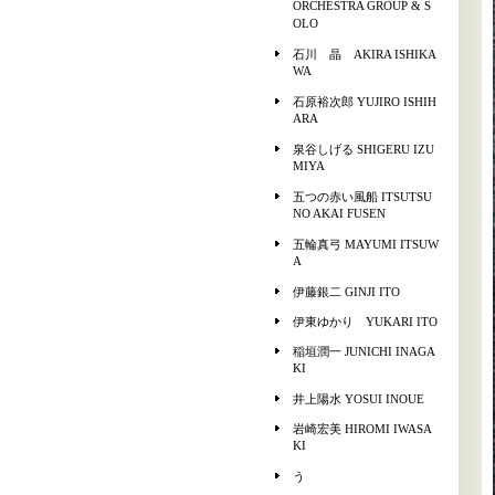
ORCHESTRA GROUP & S
OLO
石川 晶 AKIRA ISHIKA
WA
石原裕次郎 YUJIRO ISHIH
ARA
泉谷しげる SHIGERU IZU
MIYA
五つの赤い風船 ITSUTSU
NO AKAI FUSEN
五輪真弓 MAYUMI ITSUW
A
伊藤銀二 GINJI ITO
伊東ゆかり YUKARI ITO
稲垣潤一 JUNICHI INAGA
KI
井上陽水 YOSUI INOUE
岩崎宏美 HIROMI IWASA
KI
う