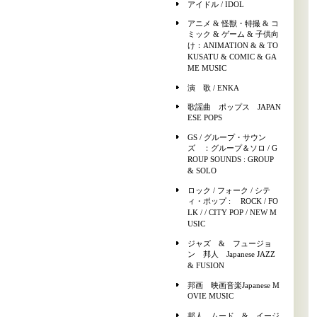
アイドル / IDOL
アニメ & 怪獣・特撮 & コ
ミック & ゲーム & 子供向
け：ANIMATION & & TO
KUSATU & COMIC & GA
ME MUSIC
演 歌 / ENKA
歌謡曲 ポップス JAPAN
ESE POPS
GS / グループ・サウン
ズ ：グループ＆ソロ / G
ROUP SOUNDS : GROUP
& SOLO
ロック / フォーク / シテ
ィ・ポップ : ROCK / FO
LK / / CITY POP / NEW M
USIC
ジャズ & フュージョ
ン 邦人 Japanese JAZZ
& FUSION
邦画 映画音楽Japanese M
OVIE MUSIC
邦人 ムード & イージ