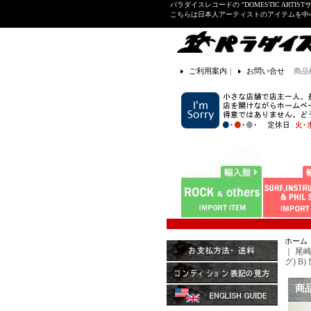
パラダイスレコードの "DOMESTIC ARTIS
こちらは日本人アーティストのアイテムを中
ご利用案内
｜
お問い合せ
商品
ホーム
｜
尾崎
グ) B)
商