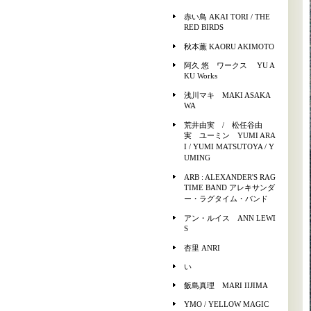
赤い鳥 AKAI TORI / THE
RED BIRDS
秋本薫 KAORU AKIMOTO
阿久 悠 ワークス YU A
KU Works
浅川マキ MAKI ASAKA
WA
荒井由実 / 松任谷由
実 ユーミン YUMI ARA
I / YUMI MATSUTOYA / Y
UMING
ARB : ALEXANDER'S RAG
TIME BAND アレキサンダ
ー・ラグタイム・バンド
アン・ルイス ANN LEWI
S
杏里 ANRI
い
飯島真理 MARI IIJIMA
YMO / YELLOW MAGIC