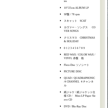
ies
10"/25cm ALBUM LP
SP盤 / 78 rpm
スキャット SCAT
カヴァー・ソングス CO
VER SONGS
クリスマス CHRISTMAS
& HOLIDAY
0 1 2 3 4 5 6 7 8 9
RED WAX / COLOR WAX /
VINYL 赤盤 他
Flexi-Disc ソノシート
PICTURE DISC
QUAD / QUADRAPHONIC
/4 CHANNEL ４チャンネ
ル
紙ジャケ / 紙ジャケット仕
様 CD / Mini-LP Paper Sle
eve CD
DVD / Blu-Ray Disc