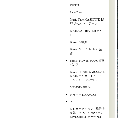
VIDEO
LaserDisc
Music Tape: CASSETTE TA
PE カセット・テープ
BOOKS & PRINTED MAT
TER
Books: 写真集
Books: SHEET MUSIC 楽
譜
Books: MOVIE BOOK 映画
パンフ
Books : TOUR ＆MUSICAL
BOOK コンサート＆ミュ
ージカル・パンフレット
MEMORABILIA
カラオケ KARAOKE
あ
ＲＣサクセション 忌野清
志郎 RC SUCCESSION /
KIYOSHIRO IMAWANO