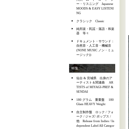
ー・リスニング Japanese
MOODS & EASY LISTENI
NG
クラシック Classic
純邦楽・民謡・落語・和楽
器 等々
ドキュメント・サウンド：
自然音・人工音・機械音
(NONE MUSIC ノン・ミュ
ージック))
特集
仙台 & 宮城県 出身のア
ーティスト＆関連曲 AR
TISTS of MIYAGI-PREF &
SENDAI
180 グラム 重量盤 180
Glam HEAVY Weight
自主制作盤 ロック / フォ
ーク / ジャズ/ ポップス /
他 Release from Indies / In
dependent Label All Categor