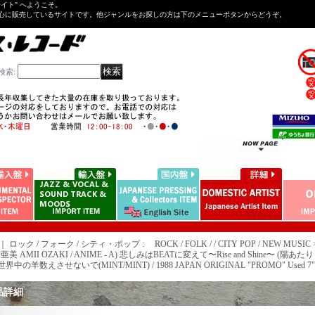
Tサイト" へようこそ。
心に販売しているサイトです。他ジャンルをお探しの方は下のメニューボタンからどうぞ。
検索
:
｜ ロック / フォーク / シティ・ポップ : ROCK / FOLK / / CITY POP / NEW MUSIC 
亜美 AMII OZAKI / ANIME - A) 悲しみはBEATに変えて〜Rise and Shine〜
 世界中の羊数えさせないで(MINT/MINT) / 1988 JAPAN ORIGINAL "PROMO" Used 7" S
品詳細