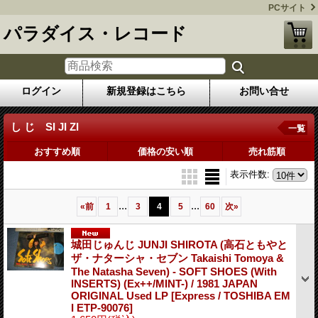
PCサイト
パラダイス・レコード
ログイン
新規登録はこちら
お問い合せ
し じ SI JI ZI
一覧
おすすめ順
価格の安い順
売れ筋順
表示件数
:
...
...
«
前
1
3
4
5
60
次
»
城田じゅんじ JUNJI SHIROTA (高石ともやと
ザ・ナターシャ・セブン Takaishi Tomoya &
The Natasha Seven) - SOFT SHOES (With
INSERTS) (Ex++/MINT-) / 1981 JAPAN
ORIGINAL Used LP
[Express / TOSHIBA EM
I ETP-90076]