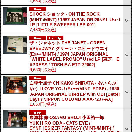
1,650円
(税込)
SHOCK ショック - ON THE ROCK
(MINT-/MINT) / 1987 JAPAN ORIGINAL Used
LP
[LITTLE SWEEPER LSP-001]
7,480円
(税込)
ザ・ジャネット THE JANET - GREEN
SPEEDWAY グリーン・スピードウエイ
(Ex++/MINT-) / 1974 JAPAN ORIGINAL
"WHITE LABEL PROMO" Used LP
[東芝 E
XPRESS / TOSHIBA ETP-72002]
9,680円
(税込)
白季千加子 CHIKAKO SHIRATA - あい らぶ
ゆう I LOVE YOU (Ex++/MINT- EDSP) / 1980
JAPAN ORIGINAL Used LP with OBI
[Better
Days / NIPPON COLUMBIA AX-7237-AX]
1,650円
(税込)
東海林 修 OSAMU SHOJI 小田裕一郎
YUICHIRO ODA - CATS EYE /
SYNTHESIZER FANTASY (MINT-/MINT-) /