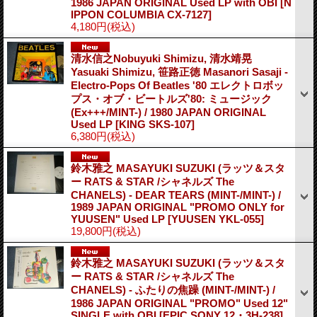
1986 JAPAN ORIGINAL Used LP with OBI
[N
IPPON COLUMBIA CX-7127]
4,180円
(税込)
清水信之Nobuyuki Shimizu, 清水靖晃
Yasuaki Shimizu, 笹路正徳 Masanori Sasaji -
Electro-Pops Of Beatles '80 エレクトロボッ
プス・オブ・ビートルズ'80: ミュージック
(Ex+++/MINT-) / 1980 JAPAN ORIGINAL
Used LP
[KING SKS-107]
6,380円
(税込)
鈴木雅之 MASAYUKI SUZUKI (ラッツ＆スタ
ー RATS & STAR /シャネルズ The
CHANELS) - DEAR TEARS (MINT-/MINT-) /
1989 JAPAN ORIGINAL "PROMO ONLY for
YUUSEN" Used LP
[YUUSEN YKL-055]
19,800円
(税込)
鈴木雅之 MASAYUKI SUZUKI (ラッツ＆スタ
ー RATS & STAR /シャネルズ The
CHANELS) - ふたりの焦躁 (MINT-/MINT-) /
1986 JAPAN ORIGINAL "PROMO" Used 12"
SINGLE with OBI
[EPIC SONY 12・3H-238]