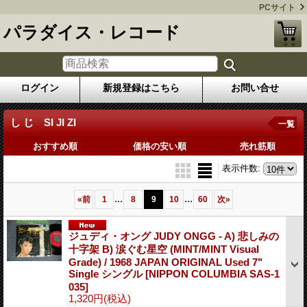
PCサイト
パラダイス・レコード
ログイン
新規登録はこちら
お問い合せ
し じ SI JI ZI
一覧
おすすめ順
価格の安い順
売れ筋順
表示件数
:
...
...
«
前
1
8
9
10
60
次
»
ジュディ・オング JUDY ONGG - A) 悲しみの
十字架 B) 涙ぐむ星空 (MINT/MINT Visual
Grade) / 1968 JAPAN ORIGINAL Used 7"
Single シングル
[NIPPON COLUMBIA SAS-1
035]
1,320円
(税込)