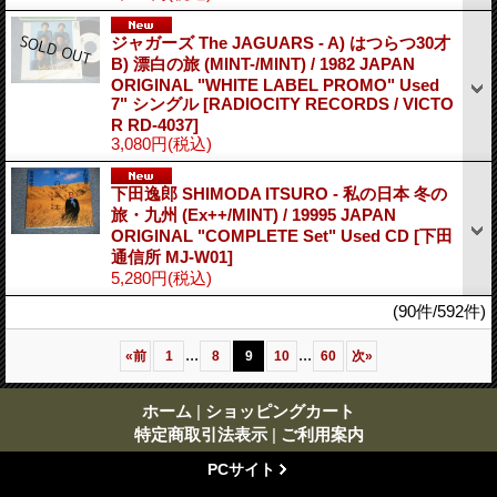
ジャガーズ The JAGUARS - A) はつらつ30才
B) 漂白の旅 (MINT-/MINT) / 1982 JAPAN
ORIGINAL "WHITE LABEL PROMO" Used
7" シングル
[RADIOCITY RECORDS / VICTO
R RD-4037]
3,080円
(税込)
下田逸郎 SHIMODA ITSURO - 私の日本 冬の
旅・九州 (Ex++/MINT) / 19995 JAPAN
ORIGINAL "COMPLETE Set" Used CD
[下田
通信所 MJ-W01]
5,280円
(税込)
(90件/592件)
...
...
«
前
1
8
9
10
60
次
»
ホーム
|
ショッピングカート
特定商取引法表示
|
ご利用案内
PCサイト