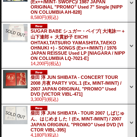
(Ex++/MINT- SWOFC)/ 1987 JAPAN
ORIGINAL "PROMO" Used 7" Single
[NIPP
ON COLUMBIA AH-828]
8,580円
(税込)
SUGAR BABE シュガー・ベイブ( 大滝詠一＋
山下達郎＋ 大貫妙子 EIICHI
OHTAKI,TATSURO YAMASHITA,TAEKO
OHNUKI +) - SONGS (Ex++/MINT) / 1976
JAPAN REISSUE Used LP
[NIAGARA / NIPP
ON COLUMBIA LQ-7021-E]
14,200円
(税込)
柴田 淳 JUN SHIBATA - CONCERT TOUR
2008 月夜 PARTY VOL.1 (Ex, MINT-/MINT) /
2007 JAPAN ORIGINAL "PROMO" Used
DVD
[VICTOR VIBL-471]
3,300円
(税込)
柴田 淳 JUN SHIBATA - TOUR 2007 しばじゅ
ん、はじめました！(Ex, MINT-/MINT) / 2007
JAPAN ORIGINAL "PROMO" Used DVD
[VI
CTOR VIBL-395]
4,180円
(税込)