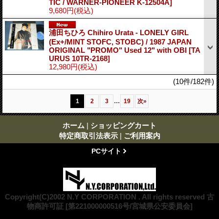
TIC / WARNER-PIONEER K-12504A]
9,680円
(税込)
浦田ちひろ Chihiro Urata - LONELY GIRL
(Ex+/MINT STOFC, STOBC) / 1987 JAPAN
ORIGINAL "PROMO" Used 12" with OBI
[TA
URUS 10TR-2168]
12,980円
(税込)
(10件/182件)
...
1
2
3
19
次
»
ホーム
|
ショッピングカート
特定商取引法表示
|
ご利用案内
PCサイト
Copyright(C)2002 N.Y CORPORATION . All rights reserved 古
物商許可証 [第221000000516号/宮城県公安委員会]