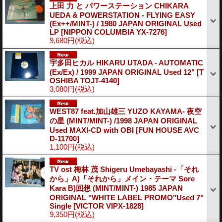
上田 力 と パワーステーション CHIKARA
UEDA & POWERSTATION - FLYING EASY
(Ex++/MINT-) / 1980 JAPAN ORIGINAL Used
LP
[NIPPON COLUMBIA YX-7276]
9,680円
(税込)
宇多田ヒカル HIKARU UTADA - AUTOMATIC
(Ex/Ex) / 1999 JAPAN ORIGINAL Used 12"
[T
OSHIBA TOJT-4140]
3,080円
(税込)
WEST87 feat.加山雄三 YUZO KAYAMA- 夜空
の星 (MINT/MINT-) /1998 JAPAN ORIGINAL
Used MAXI-CD with OBI
[FUN HOUSE AVC
D-11700]
1,100円
(税込)
TV ost 梅林 茂 Shigeru Umebayashi -「それ
から」A)「それから」メイン・テーマ Sore
Kara B)回想 (MINT/MINT-) 1985 JAPAN
ORIGINAL "WHITE LABEL PROMO"Used 7"
Single
[VICTOR VIPX-1828]
9,350円
(税込)