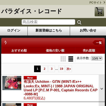
PCサイト
パラダイス・レコード
ログイン
新規登録はこちら
お問い合せ
う
一覧
おすすめ順
価格の安い順
売れ筋順
表示件数
:
...
1
2
3
19
次
»
有頂天 Uchōten - GΠN (MINT-/Ex++
Looks:Ex, MINT-) / 1988 JAPAN ORIGINAL
Used LP
[P.C.M P-001, Captain Records CAP
-0088-M]
6,480円
(税込)