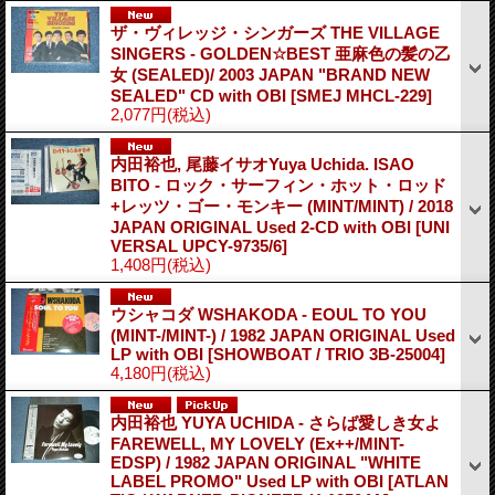
ザ・ヴィレッジ・シンガーズ THE VILLAGE
SINGERS - GOLDEN☆BEST 亜麻色の髪の乙
女 (SEALED)/ 2003 JAPAN "BRAND NEW
SEALED" CD with OBI
[SMEJ MHCL-229]
2,077円
(税込)
内田裕也, 尾藤イサオYuya Uchida. ISAO
BITO - ロック・サーフィン・ホット・ロッド
+レッツ・ゴー・モンキー (MINT/MINT) / 2018
JAPAN ORIGINAL Used 2-CD with OBI
[UNI
VERSAL UPCY-9735/6]
1,408円
(税込)
ウシャコダ WSHAKODA - EOUL TO YOU
(MINT-/MINT-) / 1982 JAPAN ORIGINAL Used
LP with OBI
[SHOWBOAT / TRIO 3B-25004]
4,180円
(税込)
内田裕也 YUYA UCHIDA - さらば愛しき女よ
FAREWELL, MY LOVELY (Ex++/MINT-
EDSP) / 1982 JAPAN ORIGINAL "WHITE
LABEL PROMO" Used LP with OBI
[ATLAN