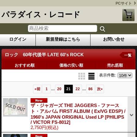
PCサイト
パラダイス・レコード
ログイン
新規登録はこちら
お問い合せ
ロック 60年代後半 LATE 60's ROCK
一覧
おすすめ順
価格の安い順
売れ筋順
表示件数
:
...
...
«
前
1
20
21
22
86
次
»
ザ・ジャガーズ THE JAGGERS - ファース
ト・アルバム FIRST ALBUM ( Ex/VG EDSP) /
1960's JAPAN ORIGINAL Used LP
[PHILIPS
/ VICTOR FS-8012]
2,750円
(税込)