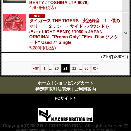
BERTY / TOSHIBA LTP-9076]
4,400円
(税込)
タイガース THE TIGERS - 実況録音 1．僕の
マリー ２．シー・サイド・バウンド (-
/Ex++ LIGHT BEND) / 1960's JAPAN
ORIGINAL "Promo Only" "Flexi-Disc ソノシ
ート" Used 7" Single
5,280円
(税込)
(210件/860件)
...
...
«
前
1
20
21
22
86
次
»
ホーム
|
ショッピングカート
特定商取引法表示
|
ご利用案内
PCサイト
Copyright(C)2002 N.Y CORPORATION . All rights reserved 古