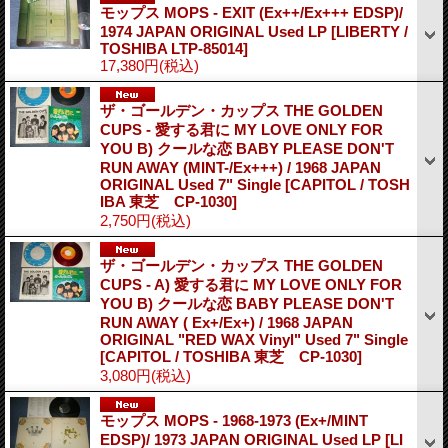
モップス MOPS - EXIT (Ex++/Ex+++ EDSP)/
1974 JAPAN ORIGINAL Used LP
[LIBERTY /
TOSHIBA LTP-85014]
17,380円
(税込)
ザ・ゴールデン・カップス THE GOLDEN
CUPS - 愛する君に MY LOVE ONLY FOR
YOU B) クールな恋 BABY PLEASE DON'T
RUN AWAY (MINT-/Ex+++) / 1968 JAPAN
ORIGINAL Used 7" Single
[CAPITOL / TOSH
IBA 東芝 CP-1030]
2,750円
(税込)
ザ・ゴールデン・カップス THE GOLDEN
CUPS - A) 愛する君に MY LOVE ONLY FOR
YOU B) クールな恋 BABY PLEASE DON'T
RUN AWAY ( Ex+/Ex+) / 1968 JAPAN
ORIGINAL "RED WAX Vinyl" Used 7" Single
[CAPITOL / TOSHIBA 東芝 CP-1030]
3,080円
(税込)
モップス MOPS - 1968-1973 (Ex+/MINT
EDSP)/ 1973 JAPAN ORIGINAL Used LP
[LI