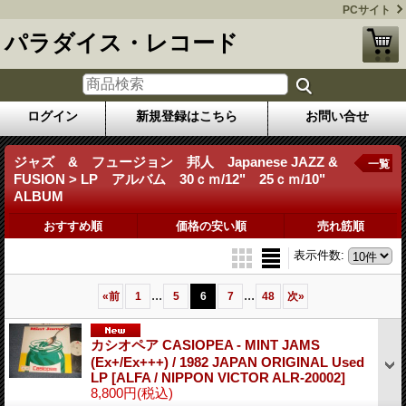
PCサイト
パラダイス・レコード
ログイン
新規登録はこちら
お問い合せ
ジャズ & フュージョン 邦人 Japanese JAZZ &
一覧
FUSION > LP アルバム 30ｃｍ/12" 25ｃｍ/10"
ALBUM
おすすめ順
価格の安い順
売れ筋順
表示件数
:
...
...
«
前
1
5
6
7
48
次
»
カシオペア CASIOPEA - MINT JAMS
(Ex+/Ex+++) / 1982 JAPAN ORIGINAL Used
LP
[ALFA / NIPPON VICTOR ALR-20002]
8,800円
(税込)