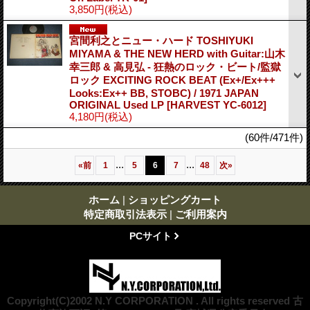
3,850円
(税込)
宮間利之とニュー・ハード TOSHIYUKI
MIYAMA & THE NEW HERD with Guitar:山木
幸三郎 & 高見弘 - 狂熱のロック・ビート/監獄
ロック EXCITING ROCK BEAT (Ex+/Ex+++
Looks:Ex++ BB, STOBC) / 1971 JAPAN
ORIGINAL Used LP
[HARVEST YC-6012]
4,180円
(税込)
(60件/471件)
...
...
«
前
1
5
6
7
48
次
»
ホーム
|
ショッピングカート
特定商取引法表示
|
ご利用案内
PCサイト
Copyright(C)2002 N.Y CORPORATION . All rights reserved 古