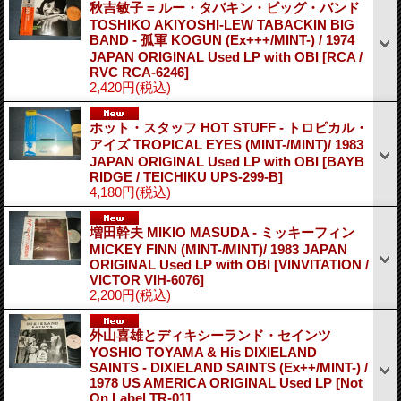
秋吉敏子 = ルー・タバキン・ビッグ・バンド
TOSHIKO AKIYOSHI-LEW TABACKIN BIG
BAND - 孤軍 KOGUN (Ex+++/MINT-) / 1974
JAPAN ORIGINAL Used LP with OBI
[RCA /
RVC RCA-6246]
2,420円
(税込)
ホット・スタッフ HOT STUFF - トロピカル・
アイズ TROPICAL EYES (MINT-/MINT)/ 1983
JAPAN ORIGINAL Used LP with OBI
[BAYB
RIDGE / TEICHIKU UPS-299-B]
4,180円
(税込)
増田幹夫 MIKIO MASUDA - ミッキーフィン
MICKEY FINN (MINT-/MINT)/ 1983 JAPAN
ORIGINAL Used LP with OBI
[VINVITATION /
VICTOR VIH-6076]
2,200円
(税込)
外山喜雄とディキシーランド・セインツ
YOSHIO TOYAMA & His DIXIELAND
SAINTS - DIXIELAND SAINTS (Ex++/MINT-) /
1978 US AMERICA ORIGINAL Used LP
[Not
On Label TR-01]