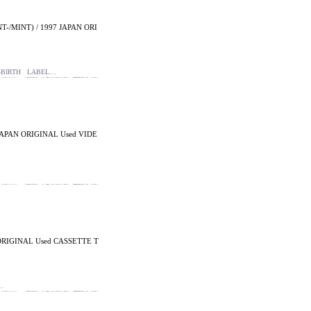
/MINT) / 1997 JAPAN ORI
E-BIRTH LABEL…
99 JAPAN ORIGINAL Used VIDE
RIGINAL Used CASSETTE T
…