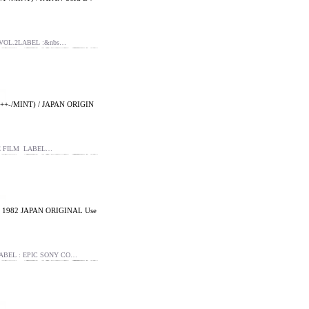
VOL.2LABEL :&nbs…
/MINT) / JAPAN ORIGIN
 FILM LABEL…
982 JAPAN ORIGINAL Use
EL : EPIC SONY CO…