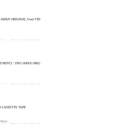
 JAPAN ORIGINAL Used VID
 …
MINT) / 1993 JAPAN ORIG
…
ed CASSETTE TAPE
ON&nb…