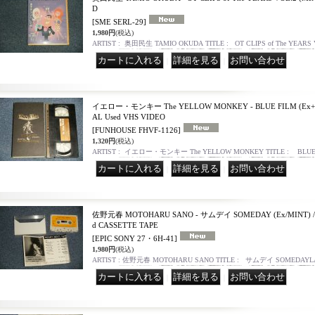
D
[SME SERL-29]
1,980円
(税込)
ARTIST : 奥田民生 TAMIO OKUDA TITLE : OT CLIPS of The YEARS 
｜
｜
イエロー・モンキー The YELLOW MONKEY - BLUE FILM (Ex+++-
AL Used VHS VIDEO
[FUNHOUSE FHVF-1126]
1,320円
(税込)
ARTIST : イエロー・モンキー The YELLOW MONKEY TITLE : BLUE
｜
｜
佐野元春 MOTOHARU SANO - サムデイ SOMEDAY (Ex/MINT) / 1
d CASSETTE TAPE
[EPIC SONY 27・6H-41]
1,980円
(税込)
ARTIST : 佐野元春 MOTOHARU SANO TITLE : サムデイ SOMEDAYLAB
｜
｜