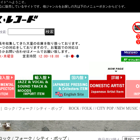
Tサイト" へようこそ。
心に販売しているサイトです。他ジャンルをお探しの方は下のメニューボタンからどうぞ。
検索
:
｜
ロック / フォーク / シティ・ポップ : ROCK / FOLK / / CITY POP / NEW MUSIC > DVD
品一覧
ロック / フォーク / シティ・ポップ :
商品並び替え
: