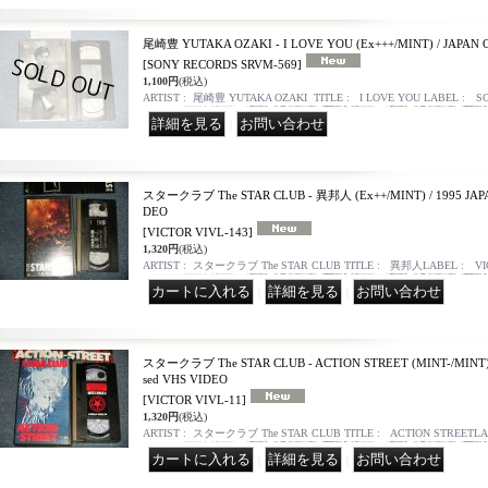
尾崎豊 YUTAKA OZAKI - I LOVE YOU (Ex+++/MINT) / JAPAN 
[SONY RECORDS SRVM-569]
1,100円
(税込)
ARTIST : 尾崎豊 YUTAKA OZAKI TITLE : I LOVE YOU LABEL : 
｜
スタークラブ The STAR CLUB - 異邦人 (Ex++/MINT) / 1995 JAPA
DEO
[VICTOR VIVL-143]
1,320円
(税込)
ARTIST : スタークラブ The STAR CLUB TITLE : 異邦人LABEL : VI
｜
｜
スタークラブ The STAR CLUB - ACTION STREET (MINT-/MINT) 
sed VHS VIDEO
[VICTOR VIVL-11]
1,320円
(税込)
ARTIST : スタークラブ The STAR CLUB TITLE : ACTION STREETL
｜
｜