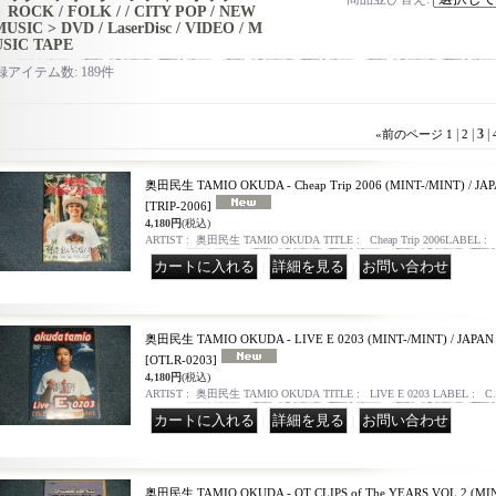
ROCK / FOLK / / CITY POP / NEW
USIC > DVD / LaserDisc / VIDEO / M
USIC TAPE
録アイテム数
:
189件
|
|
3
|
«
前のページ
1
2
奥田民生 TAMIO OKUDA - Cheap Trip 2006 (MINT-/MINT) / JA
[TRIP-2006]
4,180円
(税込)
ARTIST : 奥田民生 TAMIO OKUDA TITLE : Cheap Trip 2006LABEL 
｜
｜
奥田民生 TAMIO OKUDA - LIVE E 0203 (MINT-/MINT) / JAPAN
[OTLR-0203]
4,180円
(税込)
ARTIST : 奥田民生 TAMIO OKUDA TITLE : LIVE E 0203 LABEL : 
｜
｜
奥田民生 TAMIO OKUDA - OT CLIPS of The YEARS VOL.2 (MINT