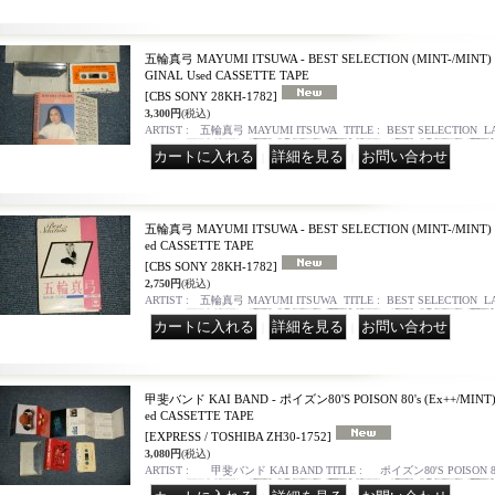
五輪真弓 MAYUMI ITSUWA - BEST SELECTION (MINT-/MINT) /
GINAL Used CASSETTE TAPE
[CBS SONY 28KH-1782]
3,300円
(税込)
ARTIST : 五輪真弓 MAYUMI ITSUWA TITLE : BEST SELECTION L
｜
｜
五輪真弓 MAYUMI ITSUWA - BEST SELECTION (MINT-/MINT) /
ed CASSETTE TAPE
[CBS SONY 28KH-1782]
2,750円
(税込)
ARTIST : 五輪真弓 MAYUMI ITSUWA TITLE : BEST SELECTION L
｜
｜
甲斐バンド KAI BAND - ポイズン80'S POISON 80's (Ex++/MINT) /
ed CASSETTE TAPE
[EXPRESS / TOSHIBA ZH30-1752]
3,080円
(税込)
ARTIST : 甲斐バンド KAI BAND TITLE : ポイズン80'S POISON 80's