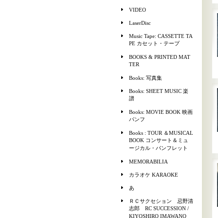
VIDEO
LaserDisc
Music Tape: CASSETTE TA
PE カセット・テープ
BOOKS & PRINTED MAT
TER
Books: 写真集
Books: SHEET MUSIC 楽
譜
Books: MOVIE BOOK 映画
パンフ
Books : TOUR ＆MUSICAL
BOOK コンサート＆ミュ
ージカル・パンフレット
MEMORABILIA
カラオケ KARAOKE
あ
ＲＣサクセション 忌野清
志郎 RC SUCCESSION /
KIYOSHIRO IMAWANO