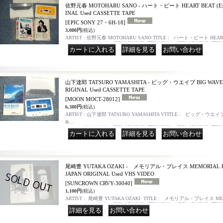
佐野元春 MOTOHARU SANO - ハート・ビート HEART BEAT (Ex/MI
INAL Used CASSETTE TAPE
[EPIC SONY 27・6H-18]
3,080円
(税込)
ARTIST : 佐野元春 MOTOHARU SANO TITLE : ハート・ビート HEART
｜
｜
山下達郎 TATSURO YAMASHITA - ビッグ・ウエイブ BIG WAVE (Ex
RIGINAL Used CASSETTE TAPE
[MOON MOCT-28012]
6,380円
(税込)
ARTIST : 山下達郎 TATSURO YAMASHITA VTITLE : ビッグ・ウエイブ 
&…
｜
｜
尾崎豊 YUTAKA OZAKI - メモリアル・プレイス MEMORIAL PLACE
JAPAN ORIGINAL Used VHS VIDEO
[SUNCROWN CRVY-30040]
1,100円
(税込)
ARTIST : 尾崎豊 YUTAKA OZAKI TITLE : メモリアル・プレイス ME
｜