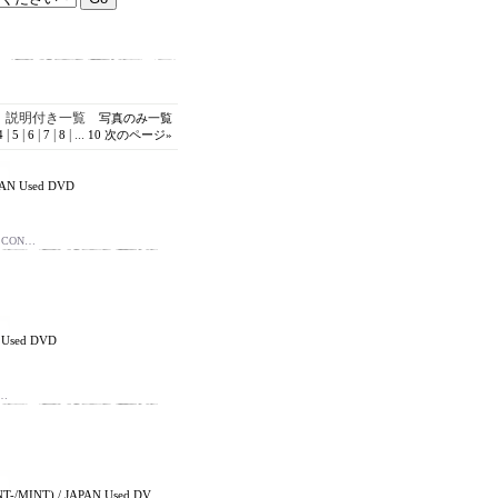
説明付き一覧
写真のみ一覧
|
|
|
|
|
...
4
5
6
7
8
10
次のページ
»
PAN Used DVD
: CON…
 Used DVD
C…
-/MINT) / JAPAN Used DV