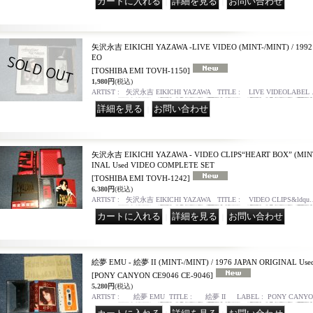
｜
｜
矢沢永吉 EIKICHI YAZAWA -LIVE VIDEO (MINT-/MINT) / 1992
EO
[TOSHIBA EMI TOVH-1150]
1,980円
(税込)
ARTIST : 矢沢永吉 EIKICHI YAZAWA TITLE : LIVE VIDEOLABEL
｜
矢沢永吉 EIKICHI YAZAWA - VIDEO CLIPS“HEART BOX” (MINT/
INAL Used VIDEO COMPLETE SET
[TOSHIBA EMI TOVH-1242]
6,380円
(税込)
ARTIST : 矢沢永吉 EIKICHI YAZAWA TITLE : VIDEO CLIPS&ldqu
｜
｜
絵夢 EMU - 絵夢 II (MINT-/MINT) / 1976 JAPAN ORIGINAL Us
[PONY CANYON CE9046 CE-9046]
5,280円
(税込)
ARTIST : 絵夢 EMU TITLE : 絵夢 II LABEL : PONY CANY