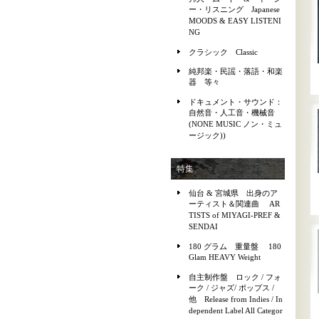
ー・リスニング Japanese
MOODS & EASY LISTENI
NG
クラシック Classic
純邦楽・民謡・落語・和楽
器 等々
ドキュメント・サウンド：
自然音・人工音・機械音
(NONE MUSIC ノン・ミュ
ージック))
特集
仙台 & 宮城県 出身のア
ーティスト＆関連曲 AR
TISTS of MIYAGI-PREF &
SENDAI
180 グラム 重量盤 180
Glam HEAVY Weight
自主制作盤 ロック / フォ
ーク / ジャズ/ ポップス /
他 Release from Indies / In
dependent Label All Categor