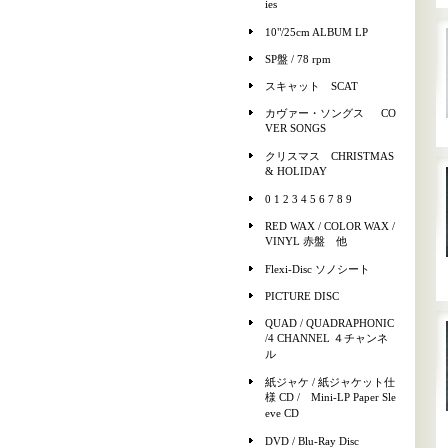
ies
10"/25cm ALBUM LP
SP盤 / 78 rpm
スキャット SCAT
カヴァー・ソングス CO
VER SONGS
クリスマス CHRISTMAS
& HOLIDAY
0 1 2 3 4 5 6 7 8 9
RED WAX / COLOR WAX /
VINYL 赤盤 他
Flexi-Disc ソノシート
PICTURE DISC
QUAD / QUADRAPHONIC
/4 CHANNEL ４チャンネ
ル
紙ジャケ / 紙ジャケット仕
様 CD / Mini-LP Paper Sle
eve CD
DVD / Blu-Ray Disc