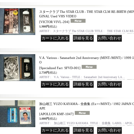
スタークラブ The STAR CLUB - THE STAR CLM RE-BIRTH (MINT-
GINAL Used VHS VIDEO
[VICTOR VIVL-204]
1,980円
(税込)
ARTIST : スタークラブ The STAR CLUB TITLE : THE STAR CLM R
｜
｜
V.A. Various ‎- Satanarbeit 2nd Anniversary (MINT-/MINT) / 19
O
[Specialized Fact ‎ SFVD-001]
2,750円
(税込)
ARTIST : V.A. Various ‎- TITLE : Satanarbeit 2nd Anniversary LA…
｜
｜
加山雄三 YUZO KAYAMA - 全曲集 (Ex++/MINT) / 1982 JAPAN O
APE
[APOLLON KMF-1047]
3,080円
(税込)
ARTIST : 加山雄三 YUZO KAYAMA TITLE : 全曲集 LABEL : APOL
｜
｜