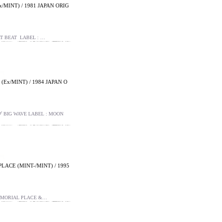
NT) / 1981 JAPAN ORIG
 BEAT LABEL : …
/MINT) / 1984 JAPAN O
BIG WAVE LABEL : MOON
 (MINT-/MINT) / 1995
MORIAL PLACE &…