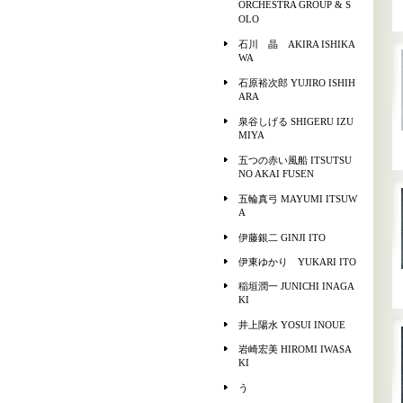
ORCHESTRA GROUP & S
OLO
石川 晶 AKIRA ISHIKA
WA
石原裕次郎 YUJIRO ISHIH
ARA
泉谷しげる SHIGERU IZU
MIYA
五つの赤い風船 ITSUTSU
NO AKAI FUSEN
五輪真弓 MAYUMI ITSUW
A
伊藤銀二 GINJI ITO
伊東ゆかり YUKARI ITO
稲垣潤一 JUNICHI INAGA
KI
井上陽水 YOSUI INOUE
岩崎宏美 HIROMI IWASA
KI
う