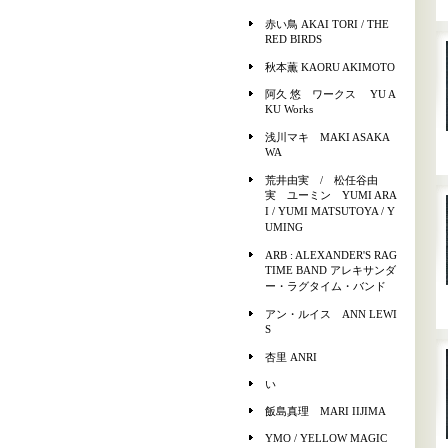
赤い鳥 AKAI TORI / THE
RED BIRDS
秋本薫 KAORU AKIMOTO
阿久 悠 ワークス YU A
KU Works
浅川マキ MAKI ASAKA
WA
荒井由実 / 松任谷由
実 ユーミン YUMI ARA
I / YUMI MATSUTOYA / Y
UMING
ARB : ALEXANDER'S RAG
TIME BAND アレキサンダ
ー・ラグタイム・バンド
アン・ルイス ANN LEWI
S
杏里 ANRI
い
飯島真理 MARI IIJIMA
YMO / YELLOW MAGIC