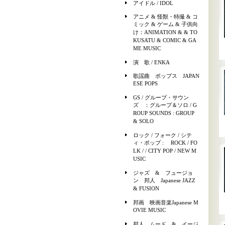
アイドル / IDOL
アニメ & 怪獣・特撮 & コ
ミック & ゲーム & 子供向
け：ANIMATION & & TO
KUSATU & COMIC & GA
ME MUSIC
演 歌 / ENKA
歌謡曲 ポップス JAPAN
ESE POPS
GS / グループ・サウン
ズ ：グループ＆ソロ / G
ROUP SOUNDS : GROUP
& SOLO
ロック / フォーク / シテ
ィ・ポップ : ROCK / FO
LK / / CITY POP / NEW M
USIC
ジャズ & フュージョ
ン 邦人 Japanese JAZZ
& FUSION
邦画 映画音楽Japanese M
OVIE MUSIC
邦人 ムード & イージ