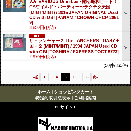
V.A. VARIOUS Omnibus - 踊る昭和ビート！
GSワイルド・パーティー〜テクテク天国
(MINT/MINT) / 2015 JAPAN ORIGINAL Used
CD with OBI
[PANAM / CROWN CRCP-2051
9]
3,850円
(税込)
ザ・ランチャーズ The LANCHERS - OASY王
国＋２ (MINT/MINT) / 1994 JAPAN Used CD
with OBI
[TOSHIBA / EXPRESS TOCT-8723]
2,970円
(税込)
(50件/860件)
...
...
«
前
1
4
5
6
86
次
»
ホーム
|
ショッピングカート
特定商取引法表示
|
ご利用案内
PCサイト