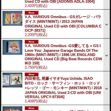
Used CD with OBI
[ADONIS ADLA-1004]
2,420円
(税込)
V.A. VARIOUS Omnibus - GSガレージ・パラ
ダイス (MINT/MINT) / 2013 JAPAN
ORIGINAL Used CD with OBI
[COLUMBIA C
OCP-38371]
2,200円
(税込)
V.A. VARIOUS Omnibus -GS愛してる = GS I
Love You: Japanese Garage Bands Of The
1960s (MINT-/MINT) / 1996 UK ENGLAND
ORIGINAL Used CD
[Big Beat Records CDW
IKD 159]
2,750円
(税込)
内田裕也, 尾藤イサオYuya Uchida. ISAO
BITO - ロック・サーフィン・ホット・ロッド
+レッツ・ゴー・モンキー (MINT/MINT) / 2018
JAPAN ORIGINAL Used 2-CD with OBI
[UNI
VERSAL UPCY-9735/6]
1,408円
(税込)