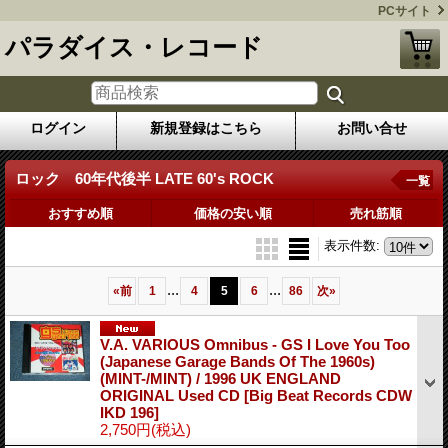
PCサイト
パラダイス・レコード
ログイン
新規登録はこちら
お問い合せ
ロック 60年代後半 LATE 60's ROCK
一覧
おすすめ順
価格の安い順
売れ筋順
表示件数
:
...
...
«
前
1
4
5
6
86
次
»
V.A. VARIOUS Omnibus - GS I Love You Too
(Japanese Garage Bands Of The 1960s)
(MINT-/MINT) / 1996 UK ENGLAND
ORIGINAL Used CD
[Big Beat Records CDW
IKD 196]
2,750円
(税込)