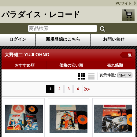
PCサイト
パラダイス・レコード
ログイン
新規登録はこちら
お問い合せ
大野雄二 YUJI OHNO
一覧
おすすめ順
価格の安い順
売れ筋順
表示件数
:
1
2
3
4
次
»