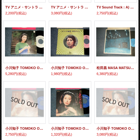
TV アニメ・サントラ 伊勢功一 Koichi Ise - 宇宙戦士バルディオス A)あしたに生きろバルディオス B)マリン,いのちの旅) (MINT/MINT) / 1980 JAPAN ORIGINAL Used 7" Single シングル
TV アニメ・サントラ ピート・マック・ジュニア/ 水木一郎 ‎ユー＆エクスプロージョン・バンド TV ANIMATION SOUND TRACK YU & EXPLOSION BAND (大野雄二 YUJI OHNO) - A) ルパン三世のテーマ LUPIN THE THIRD THEME B) ルパン三世 愛のテーマ LUPIN THE THIRD LOVE THEME (MINT/MINT) / 1978 JAPAN ORIGINAL Used 7" Single シングル
TV Sound Track : A) 田中秀幸＆古川登志夫 - CALIFORNIA SUNSET : B) 大野 雄二 YUJI OHNO - I LOVE YOU CHIPS (Ex+++/MINT-) / 1981 JAPAN ORIGINAL Used 7" Single
2,200円
(税込)
3,080円
(税込)
2,750円
(税込)
小川知子 TOMOKO OGAWA - A)それが素敵 B)恋の模様替え (MINT-/MINT) / 1978 JAPAN ORIGINAL "WHITE LABEL PROMO" Used 7" Single
小川知子 TOMOKO OGAWA - A) 夕べの秘密 B) 初恋の人 (MINT-/MINT) / 19 JAPAN ORIGINAL "PROMO ONLY" Used 7" Single
松田昌 MASA MATSUDA 大野雄二 YUJI OHNO - SILENT DIALOGUE (Ex++/MINT- STOFC) / 1979 JAPAN ORIGINAL Used LP
5,280円
(税込)
1,980円
(税込)
6,380円
(税込)
小川知子 TOMOKO OGAWA - A)雨の降る街 B)ひとつ屋根の下で (MINT-/MINT-) / 1977 JAPAN ORIGINAL Used 7" Single
小川知子 TOMOKO OGAWA - A)えれじい － 哀歌 B)二十五才の遺書 (Ex++/MINT-) / 1975 JAPAN ORIGINAL Used 7" Single
小川知子 TOMOKO OGAWA - A)雨の降る街 B)ひとつ屋根の下で (MINT-/MINT) / 1977 JAPAN ORIGINAL Used 7" Single
2,750円
(税込)
1,320円
(税込)
3,080円
(税込)