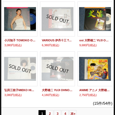
小川知子 TOMOKO OGAWA - A)ドライブイン物語 西岡恭蔵 &大野雄二 WORKS B) ティー・タイム (Ex+++/MINT-) / 1977 JAPAN ORIGINAL Used 7" Single
VARIOUS 伊丹十三 TAMI JUZO, 大野雄二 YUJI OHNO - みんなでカンツォーネを聴きながらスパゲッティを食べよう (wITH bonus "sticker") (SEALED) / 2002 JAPAN ORIGINAL "BRAND NEW SEALED" CD
ost 大野雄二 YUJI OHNO - A) 犬笛のテーマ B) ウエイブリット (Ex++/MINT-) / 1978 JAPAN ORIGINAL "WHITE LABEL PROMO" Used 7" Single
3,080円
(税込)
6,380円
(税込)
9,680円
(税込)
弘田三枝子MIEKO HIROTA - A) 愛のNOKORIGA B) IN THE MOOD (大野雄二 YUJI OHNO) (Ex/Ex+++ TOC) / 1983 JAPAN ORIGINAL "WHITE LABEL PROMO" Used 7" Single
大野雄二 YUJI OHNO - コスモス COSMOS (Ex++/MINT) / 1981 JAPAN ORIGINAL "With POSTER" Used LP
ANIME アニメ 大野雄二 YUJI OHNO - ルパン三世 燃えよ斬鉄剣 LUPIN III the 3rd / Burn Zantetsuken (MINT/MINT) / 1994 JAPAN ORIGINAL Used CD
3,080円
(税込)
4,180円
(税込)
2,750円
(税込)
(15件/54件)
1
2
3
4
次
»