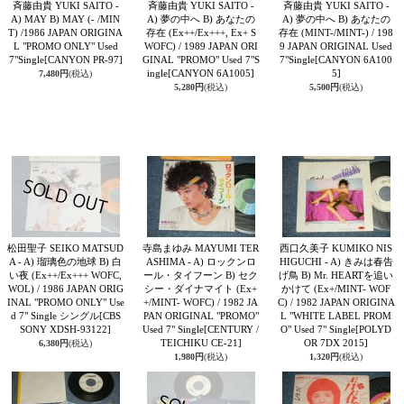
斉藤由貴 YUKI SAITO -
斉藤由貴 YUKI SAITO -
斉藤由貴 YUKI SAITO -
A) MAY B) MAY (- /MIN
A) 夢の中へ B) あなたの
A) 夢の中へ B) あなたの
T) /1986 JAPAN ORIGINA
存在 (Ex++/Ex+++, Ex+ S
存在 (MINT-/MINT-) / 198
L "PROMO ONLY" Used
WOFC) / 1989 JAPAN ORI
9 JAPAN ORIGINAL Used
7"Single
[CANYON PR-97]
GINAL "PROMO" Used 7"S
7"Single
[CANYON 6A100
ingle
[CANYON 6A1005]
5]
7,480円
(税込)
5,280円
(税込)
5,500円
(税込)
松田聖子 SEIKO MATSUD
寺島まゆみ MAYUMI TER
西口久美子 KUMIKO NIS
A - A) 瑠璃色の地球 B) 白
ASHIMA - A) ロックンロ
HIGUCHI - A) きみは春告
い夜 (Ex++/Ex+++ WOFC,
ール・タイフーン B) セク
げ鳥 B) Mr. HEARTを追い
WOL) / 1986 JAPAN ORIG
シー・ダイナマイト (Ex+
かけて (Ex+/MINT- WOF
INAL "PROMO ONLY" Use
+/MINT- WOFC) / 1982 JA
C) / 1982 JAPAN ORIGINA
d 7" Single シングル
[CBS
PAN ORIGINAL "PROMO"
L "WHITE LABEL PROM
SONY XDSH-93122]
Used 7" Single
[CENTURY /
O" Used 7" Single
[POLYD
TEICHIKU CE-21]
OR 7DX 2015]
6,380円
(税込)
1,980円
(税込)
1,320円
(税込)