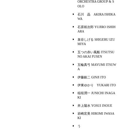
ORCHESTRA GROUP & S
OLO
石川 晶 AKIRA ISHIKA
WA
石原裕次郎 YUJIRO ISHIH
ARA
泉谷しげる SHIGERU IZU
MIYA
五つの赤い風船 ITSUTSU
NO AKAI FUSEN
五輪真弓 MAYUMI ITSUW
A
伊藤銀二 GINJI ITO
伊東ゆかり YUKARI ITO
稲垣潤一 JUNICHI INAGA
KI
井上陽水 YOSUI INOUE
岩崎宏美 HIROMI IWASA
KI
う