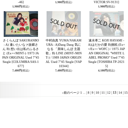
-46]
VICTOR SV-9131]
1,980円
(税込)
1,980円
(税込)
1,980円
(税込)
さくらんぼ SAKURANBO
中村由真 YUMA NAKAM
速水孝二 KOJI HAYAMI -
- A) 逢いたいなァ故郷さ
URA - A)Dang Dang 気に
A)はだかの愛 B)挑戦 (Ex+
ん B) 想い出は私のふるさ
なる 「美味しんぼ 主題
+/Ex++ WOFC ) / 1975 JAP
と (Ex++/MINT-) /1973 JA
歌」B) LINE (MINT-/MIN
AN ORIGINAL "WHITE L
PAN ORIGINAL Used 7"45
T-) / 1989 JAPAN ORIGIN
ABEL PROMO" Used 7"45
Single
[COLUMBIA SAS-1
AL Used 7"45 Single
[VAP
Single
[TOSHIBA TP-2021
677]
10344]
5]
7,480円
(税込)
7,480円
(税込)
4,180円
(税込)
...
|
|
|
|
|
|
13
|
|
«
前のページ
1
8
9
10
11
12
14
15