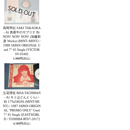
高岡早紀 SAKI TAKAOKA
- A) 真夜中のサブリナ B)
NON! NON! NON! (加藤和
彦 Works) (MINT-/MINT) /
1988 JAPAN ORIGINAL U
sed 7" 45 Single
[VICTOR
SV-9340]
1,980円
(税込)
立花理佐 RISA TACHIBAN
- A) キミはどんとくらい
B) 17%のKISS (MINT/MI
NT) / 1987 JAPAN ORIGIN
AL "PROMO ONLY" Used
7" 45 Single
[EASTWORL
D / TOSHIBA RT07-2017]
4,180円
(税込)