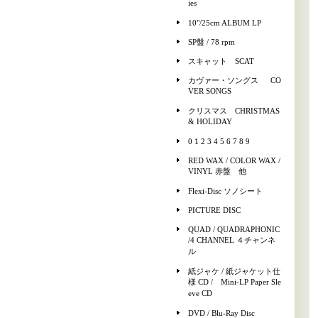
ies
10"/25cm ALBUM LP
SP盤 / 78 rpm
スキャット SCAT
カヴァー・ソングス CO
VER SONGS
クリスマス CHRISTMAS
& HOLIDAY
0 1 2 3 4 5 6 7 8 9
RED WAX / COLOR WAX /
VINYL 赤盤 他
Flexi-Disc ソノシート
PICTURE DISC
QUAD / QUADRAPHONIC
/4 CHANNEL ４チャンネ
ル
紙ジャケ / 紙ジャケット仕
様 CD / Mini-LP Paper Sle
eve CD
DVD / Blu-Ray Disc