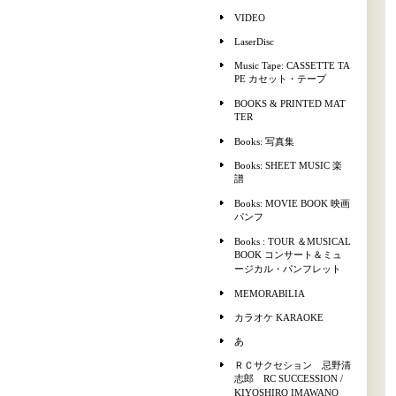
VIDEO
LaserDisc
Music Tape: CASSETTE TA
PE カセット・テープ
BOOKS & PRINTED MAT
TER
Books: 写真集
Books: SHEET MUSIC 楽
譜
Books: MOVIE BOOK 映画
パンフ
Books : TOUR ＆MUSICAL
BOOK コンサート＆ミュ
ージカル・パンフレット
MEMORABILIA
カラオケ KARAOKE
あ
ＲＣサクセション 忌野清
志郎 RC SUCCESSION /
KIYOSHIRO IMAWANO