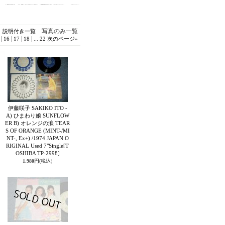
写真のみ一覧
説明付き一覧
|
|
|
|
...
16
17
18
22
次のページ
»
伊藤咲子 SAKIKO ITO -
A) ひまわり娘 SUNFLOW
ER B) オレンジの涙 TEAR
S OF ORANGE (MINT-/MI
NT-, Ex+) /1974 JAPAN O
RIGINAL Used 7"Single
[T
OSHIBA TP-2998]
1,980円
(税込)