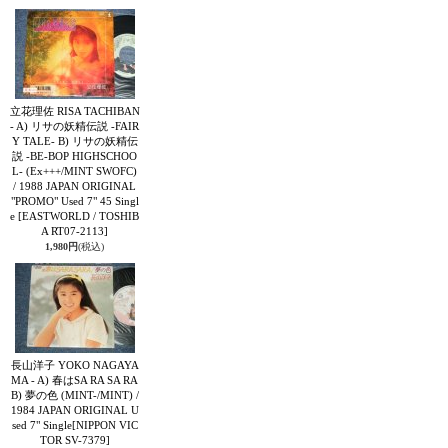
立花理佐 RISA TACHIBAN
- A) リサの妖精伝説 -FAIR
Y TALE- B) リサの妖精伝
説 -BE-BOP HIGHSCHOO
L- (Ex+++/MINT SWOFC)
/ 1988 JAPAN ORIGINAL
"PROMO" Used 7" 45 Singl
e
[EASTWORLD / TOSHIB
A RT07-2113]
1,980円
(税込)
長山洋子 YOKO NAGAYA
MA - A) 春はSA RA SA RA
B) 夢の色 (MINT-/MINT) /
1984 JAPAN ORIGINAL U
sed 7" Single
[NIPPON VIC
TOR SV-7379]