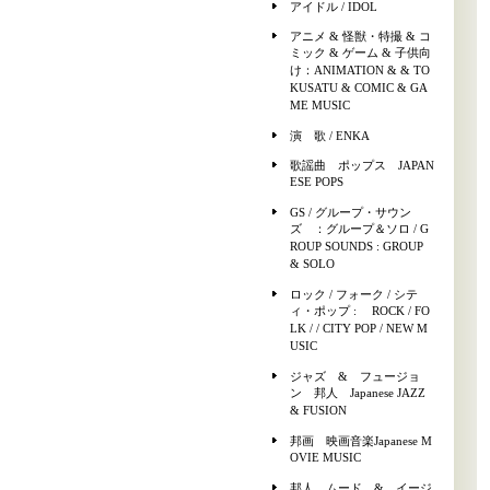
アイドル / IDOL
アニメ & 怪獣・特撮 & コ
ミック & ゲーム & 子供向
け：ANIMATION & & TO
KUSATU & COMIC & GA
ME MUSIC
演 歌 / ENKA
歌謡曲 ポップス JAPAN
ESE POPS
GS / グループ・サウン
ズ ：グループ＆ソロ / G
ROUP SOUNDS : GROUP
& SOLO
ロック / フォーク / シテ
ィ・ポップ : ROCK / FO
LK / / CITY POP / NEW M
USIC
ジャズ & フュージョ
ン 邦人 Japanese JAZZ
& FUSION
邦画 映画音楽Japanese M
OVIE MUSIC
邦人 ムード & イージ