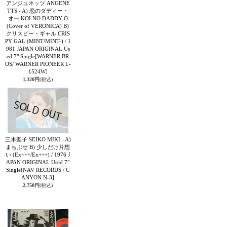
アンジュネッツ ANGENE
TTS - A) 恋のダディー・
オー KOI NO DADDY-O
(Cover of VERONICA) B)
クリスピー・ギャル CRIS
PY GAL (MINT/MINT-) / 1
981 JAPAN ORIGINAL Us
ed 7" Single
[WARNER BR
OS/ WARNER PIONEER L-
1524W]
1,320円
(税込)
三木聖子 SEIKO MIKI - A)
まちぶせ B) 少しだけ片想
い (Ex+++/Ex+++) / 1976 J
APAN ORIGINAL Used 7"
Single
[NAV RECORDS / C
ANYON N-3]
2,750円
(税込)