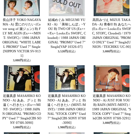
長山洋子 YOKO NAGAYA
結城めぐみ MEGUMI YU
高田みづえ MIZUE TAKA
MA - A) 雲にのりたい (Co
KI - A) 「美味しんぼ」~Y
DA - A) 青春II B) あなたへ
ver song of 黛ジュン) B) F
OU B) TWO OF US (Ex++
(Ex-/Ex++ Looks:Ex SWOF
LY ME AGIN (Ex+++/MIN
+/Ex+ Looks:Ex SWOFC, C
C, STOFC, Clouded) / 1979
T- SWOFC) / 1986 JAPAN
louded) / 1988 JAPAN ORI
JAPAN ORIGINAL "PROM
ORIGINAL "WHITE LABE
GINAL "PROMO" Used 7"
O ONLY" Used 7" Single
[U
L PROMO" Used 7" Single
Single
[VAP 10326-07]
NION / TEICHIKU UC-90]
[NIPPON VICTOR SV-913
3,520円
(税込)
3,080円
(税込)
1]
3,080円
(税込)
近藤真彦 MASAHIKO KO
近藤真彦 MASAHIKO KO
近藤真彦 MASAHIKO KO
NDO - A) ああ、グッと B)
NDO - A) ああ、グッと B)
NDO - A) JUST FOR YOU
遠くへ行きたい (Ex++/MI
遠くへ行きたい (MINT-/M
B) RAIN (MINT-/MINT) /
NT- SWOFC) / 1988 JAPA
INT) / 1988 JAPAN ORIGI
1989 JAPAN ORIGINAL "S
N ORIGINAL "PROMO CO
NAL "STOCK COPY" Used
TOCK COPY" Used 7" Sing
PY" Used 7" Single
[CBS SO
7" Single
[CBS SONY 07SH
le
[CBS SONY 07SH-3291]
NY 07SH-3090]
-3090]
3,080円
(税込)
3,080円
(税込)
1,980円
(税込)