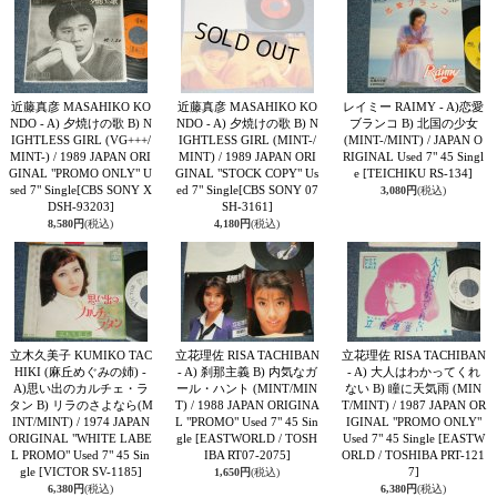
近藤真彦 MASAHIKO KO
近藤真彦 MASAHIKO KO
レイミー RAIMY - A)恋愛
NDO - A) 夕焼けの歌 B) N
NDO - A) 夕焼けの歌 B) N
ブランコ B) 北国の少女
IGHTLESS GIRL (VG+++/
IGHTLESS GIRL (MINT-/
(MINT-/MINT) / JAPAN O
MINT-) / 1989 JAPAN ORI
MINT) / 1989 JAPAN ORI
RIGINAL Used 7" 45 Singl
GINAL "PROMO ONLY" U
GINAL "STOCK COPY" Us
e
[TEICHIKU RS-134]
sed 7" Single
[CBS SONY X
ed 7" Single
[CBS SONY 07
3,080円
(税込)
DSH-93203]
SH-3161]
8,580円
(税込)
4,180円
(税込)
立木久美子 KUMIKO TAC
立花理佐 RISA TACHIBAN
立花理佐 RISA TACHIBAN
HIKI (麻丘めぐみの姉) -
- A) 刹那主義 B) 内気なガ
- A) 大人はわかってくれ
A)思い出のカルチェ・ラ
ール・ハント (MINT/MIN
ない B) 瞳に天気雨 (MIN
タン B) リラのさよなら(M
T) / 1988 JAPAN ORIGINA
T/MINT) / 1987 JAPAN OR
INT/MINT) / 1974 JAPAN
L "PROMO" Used 7" 45 Sin
IGINAL "PROMO ONLY"
ORIGINAL "WHITE LABE
gle
[EASTWORLD / TOSH
Used 7" 45 Single
[EASTW
L PROMO" Used 7" 45 Sin
IBA RT07-2075]
ORLD / TOSHIBA PRT-121
gle
[VICTOR SV-1185]
7]
1,650円
(税込)
6,380円
(税込)
6,380円
(税込)