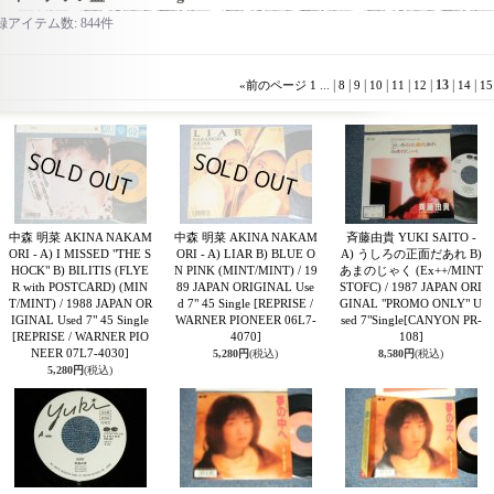
録アイテム数
:
844件
...
|
|
|
|
|
|
13
|
|
«
前のページ
1
8
9
10
11
12
14
15
中森 明菜 AKINA NAKAM
中森 明菜 AKINA NAKAM
斉藤由貴 YUKI SAITO -
ORI - A) I MISSED "THE S
ORI - A) LIAR B) BLUE O
A) うしろの正面だあれ B)
HOCK" B) BILITIS (FLYE
N PINK (MINT/MINT) / 19
あまのじゃく (Ex++/MINT
R with POSTCARD) (MIN
89 JAPAN ORIGINAL Use
STOFC) / 1987 JAPAN ORI
T/MINT) / 1988 JAPAN OR
d 7" 45 Single
[REPRISE /
GINAL "PROMO ONLY" U
IGINAL Used 7" 45 Single
WARNER PIONEER 06L7-
sed 7"Single
[CANYON PR-
[REPRISE / WARNER PIO
4070]
108]
NEER 07L7-4030]
5,280円
(税込)
8,580円
(税込)
5,280円
(税込)