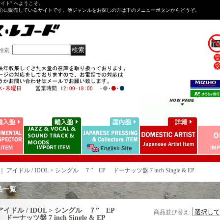
Tサイト" へようこそ。
心に販売しているサイトです。他ジャンルをお探しの方は下のメニューボタンからどうぞ。
検索
:
｜
アイドル / IDOL > シングル ７” EP ドーナッツ盤 7 inch Single & EP
品一覧
アイドル / IDOL > シングル ７” EP
商品並び替え
:
ドーナッツ盤 7 inch Single & EP