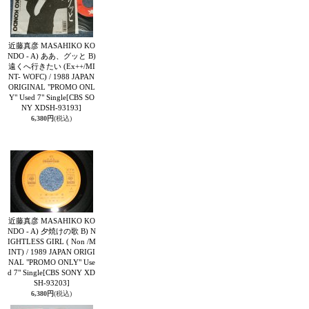
近藤真彦 MASAHIKO KO
NDO - A) ああ、グッと B)
遠くへ行きたい (Ex++/MI
NT- WOFC) / 1988 JAPAN
ORIGINAL "PROMO ONL
Y" Used 7" Single
[CBS SO
NY XDSH-93193]
6,380円
(税込)
近藤真彦 MASAHIKO KO
NDO - A) 夕焼けの歌 B) N
IGHTLESS GIRL ( Non /M
INT) / 1989 JAPAN ORIGI
NAL "PROMO ONLY" Use
d 7" Single
[CBS SONY XD
SH-93203]
6,380円
(税込)