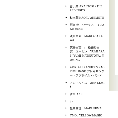
赤い鳥 AKAI TORI / THE
RED BIRDS
秋本薫 KAORU AKIMOTO
阿久 悠 ワークス YU A
KU Works
浅川マキ MAKI ASAKA
WA
荒井由実 / 松任谷由
実 ユーミン YUMI ARA
I / YUMI MATSUTOYA / Y
UMING
ARB : ALEXANDER'S RAG
TIME BAND アレキサンダ
ー・ラグタイム・バンド
アン・ルイス ANN LEWI
S
杏里 ANRI
い
飯島真理 MARI IIJIMA
YMO / YELLOW MAGIC