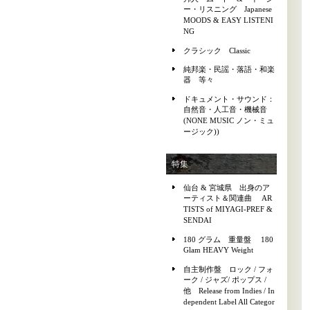
ー・リスニング Japanese
MOODS & EASY LISTENI
NG
クラシック Classic
純邦楽・民謡・落語・和楽
器 等々
ドキュメント・サウンド：
自然音・人工音・機械音
(NONE MUSIC ノン・ミュ
ージック))
特集
仙台 & 宮城県 出身のア
ーティスト＆関連曲 AR
TISTS of MIYAGI-PREF &
SENDAI
180 グラム 重量盤 180
Glam HEAVY Weight
自主制作盤 ロック / フォ
ーク / ジャズ/ ポップス /
他 Release from Indies / In
dependent Label All Categor