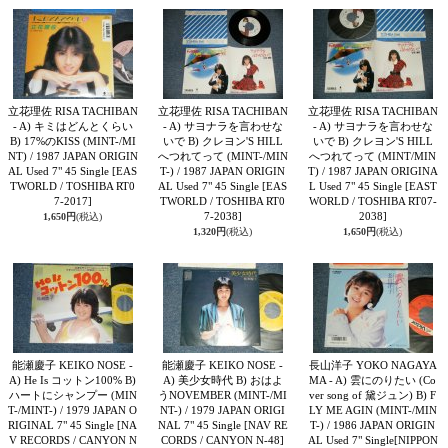
立花理佐 RISA TACHIBAN
立花理佐 RISA TACHIBAN
立花理佐 RISA TACHIBAN
- A) キミはどんとくらい
- A) サヨナラを言わせな
- A) サヨナラを言わせな
B) 17%のKISS (MINT-/MI
いで B) クレヨン'S HILL
いで B) クレヨン'S HILL
NT) / 1987 JAPAN ORIGIN
へつれてって (MINT-/MIN
へつれてって (MINT/MIN
AL Used 7" 45 Single
[EAS
T-) / 1987 JAPAN ORIGIN
T) / 1987 JAPAN ORIGINA
TWORLD / TOSHIBA RT0
AL Used 7" 45 Single
[EAS
L Used 7" 45 Single
[EAST
7-2017]
TWORLD / TOSHIBA RT0
WORLD / TOSHIBA RT07-
7-2038]
2038]
1,650円
(税込)
1,320円
(税込)
1,650円
(税込)
能瀬慶子 KEIKO NOSE -
能瀬慶子 KEIKO NOSE -
長山洋子 YOKO NAGAYA
A) He Is コットン100% B)
A) 美少女時代 B) おはよ
MA - A) 雲にのりたい (Co
ハートにシャンプー (MIN
うNOVEMBER (MINT-/MI
ver song of 黛ジュン) B) F
T-/MINT-) / 1979 JAPAN O
NT-) / 1979 JAPAN ORIGI
LY ME AGIN (MINT-/MIN
RIGINAL 7" 45 Single
[NA
NAL 7" 45 Single
[NAV RE
T-) / 1986 JAPAN ORIGIN
V RECORDS / CANYON N
CORDS / CANYON N-48]
AL Used 7" Single
[NIPPON