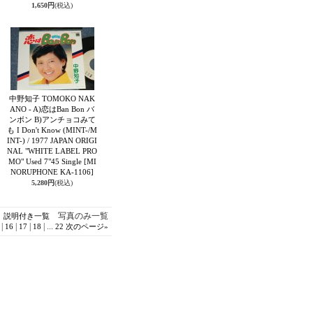
1,650円
(税込)
中野知子 TOMOKO NAK
ANO - A)恋はBan Bon バ
ンボン B)アンチョコみて
も I Don't Know (MINT-/M
INT-) / 1977 JAPAN ORIGI
NAL "WHITE LABEL PRO
MO" Used 7"45 Single
[MI
NORUPHONE KA-1106]
5,280円
(税込)
写真のみ一覧
説明付き一覧
|
|
|
|
...
16
17
18
22
次のページ
»