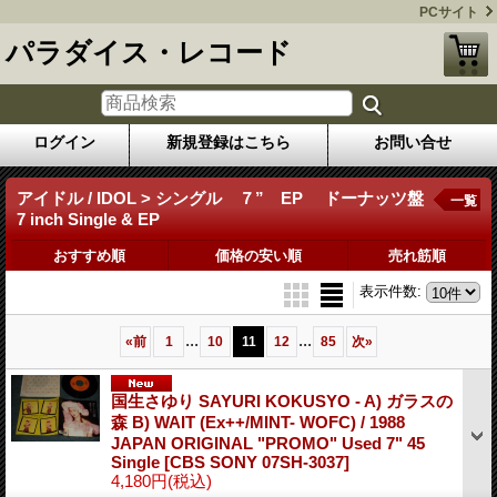
PCサイト
パラダイス・レコード
ログイン
新規登録はこちら
お問い合せ
アイドル / IDOL > シングル ７” EP ドーナッツ盤
一覧
7 inch Single & EP
おすすめ順
価格の安い順
売れ筋順
表示件数
:
...
...
«
前
1
10
11
12
85
次
»
国生さゆり SAYURI KOKUSYO - A) ガラスの
森 B) WAIT (Ex++/MINT- WOFC) / 1988
JAPAN ORIGINAL "PROMO" Used 7" 45
Single
[CBS SONY 07SH-3037]
4,180円
(税込)