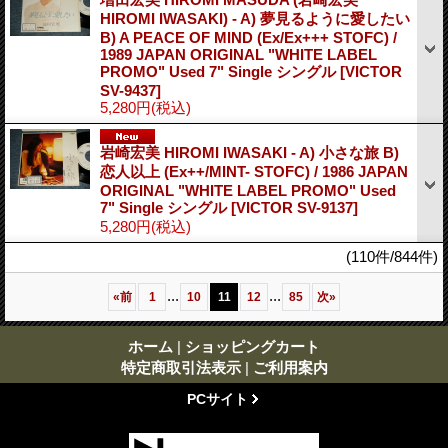
HIROMI IWASAKI) - A) 夢見るように愛したい
B) A PEACE OF MIND (Ex/Ex+++ STOFC) /
1989 JAPAN ORIGINAL "WHITE LABEL
PROMO" Used 7" Single シングル
[VICTOR
SV-9437]
5,280円
(税込)
岩崎宏美 HIROMI IWASAKI - A) 小さな旅 B)
恋人以上 (Ex++/MINT- STOFC) / 1986 JAPAN
ORIGINAL "WHITE LABEL PROMO" Used
7" Single シングル
[VICTOR SV-9137]
5,280円
(税込)
(110件/844件)
...
...
«
前
1
10
11
12
85
次
»
ホーム
|
ショッピングカート
特定商取引法表示
|
ご利用案内
PCサイト