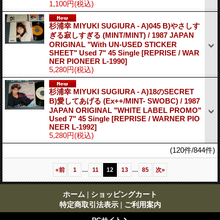
1,100円
(税込)
杉浦幸 MIYUKI SUGIURA - A)045 B)やさしす
ぎる寂しすぎる (MINT/MINT) / 1987 JAPAN
ORIGINAL "With UN-USED STICKER
SHEET" Used 7" 45 Single
[REPRISE / WAR
NER PIONEER L-1990]
5,280円
(税込)
杉浦幸 MIYUKI SUGIURA - A)18のSECRET
B)愛してあげる (Ex++/MINT- SWOBC) / 1987
JAPAN ORIGINAL "WHITE LABEL PROMO"
Used 7" 45 Single
[REPRISE / WARNER PIO
NEER L-1992]
5,280円
(税込)
(120件/844件)
...
...
«
前
1
11
12
13
85
次
»
ホーム
|
ショッピングカート
特定商取引法表示
|
ご利用案内
PCサイト