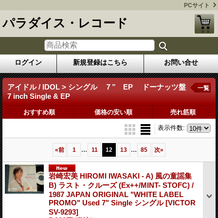
PCサイト
パラダイス・レコード
ログイン
新規登録はこちら
お問い合せ
アイドル / IDOL > シングル ７” EP ドーナッツ盤
一覧
7 inch Single & EP
おすすめ順
価格の安い順
売れ筋順
表示件数
:
...
...
«
前
1
11
12
13
85
次
»
岩崎宏美 HIROMI IWASAKI - A) 風の童謡集
B) ラスト・クルーズ (Ex++/MINT- STOFC) /
1987 JAPAN ORIGINAL "WHITE LABEL
PROMO" Used 7" Single シングル
[VICTOR
SV-9293]