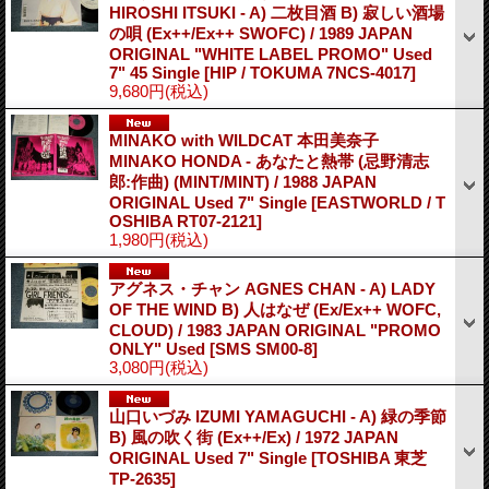
HIROSHI ITSUKI - A) 二枚目酒 B) 寂しい酒場
の唄 (Ex++/Ex++ SWOFC) / 1989 JAPAN
ORIGINAL "WHITE LABEL PROMO" Used
7" 45 Single
[HIP / TOKUMA 7NCS-4017]
9,680円
(税込)
MINAKO with WILDCAT 本田美奈子
MINAKO HONDA - あなたと熱帯 (忌野清志
郎:作曲) (MINT/MINT) / 1988 JAPAN
ORIGINAL Used 7" Single
[EASTWORLD / T
OSHIBA RT07-2121]
1,980円
(税込)
アグネス・チャン AGNES CHAN - A) LADY
OF THE WIND B) 人はなぜ (Ex/Ex++ WOFC,
CLOUD) / 1983 JAPAN ORIGINAL "PROMO
ONLY" Used
[SMS SM00-8]
3,080円
(税込)
山口いづみ IZUMI YAMAGUCHI - A) 緑の季節
B) 風の吹く街 (Ex++/Ex) / 1972 JAPAN
ORIGINAL Used 7" Single
[TOSHIBA 東芝
TP-2635]