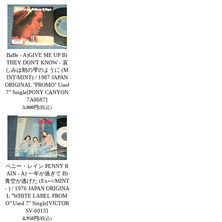
BaBe - A)GIVE ME UP B)
THEY DON'T KNOW - 哀
しみは朝の雫のように (M
INT/MINT) / 1987 JAPAN
ORIGINAL "PROMO" Used
7" Single
[PONY CANYON
7A0687]
3,080円
(税込)
ペニー・レイン PENNY R
AIN - A) 一年が過ぎて B)
青空が逃げた (Ex++/MINT
- ) / 1976 JAPAN ORIGINA
L "WHITE LABEL PROM
O" Used 7" Single
[VICTOR
SV-6013]
4,950円
(税込)