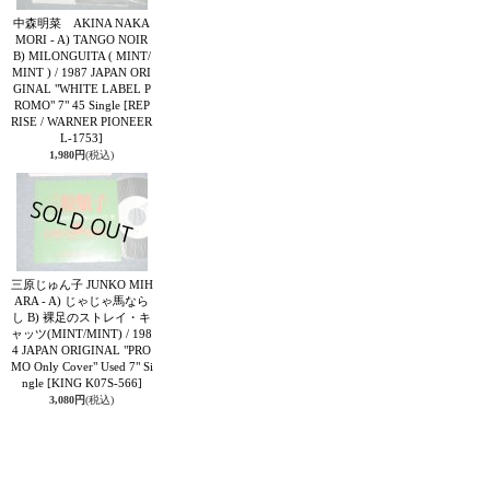
中森明菜 AKINA NAKA
MORI - A) TANGO NOIR
B) MILONGUITA ( MINT/
MINT ) / 1987 JAPAN ORI
GINAL "WHITE LABEL P
ROMO" 7" 45 Single
[REP
RISE / WARNER PIONEER
L-1753]
1,980円
(税込)
三原じゅん子 JUNKO MIH
ARA - A) じゃじゃ馬なら
し B) 裸足のストレイ・キ
ャッツ(MINT/MINT) / 198
4 JAPAN ORIGINAL "PRO
MO Only Cover" Used 7" Si
ngle
[KING K07S-566]
3,080円
(税込)