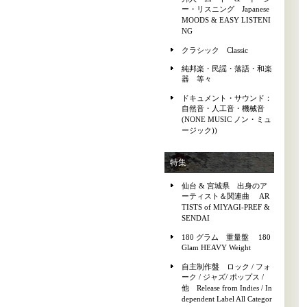
ー・リスニング Japanese
MOODS & EASY LISTENI
NG
クラシック Classic
純邦楽・民謡・落語・和楽
器 等々
ドキュメント・サウンド：
自然音・人工音・機械音
(NONE MUSIC ノン・ミュ
ージック))
特集
仙台 & 宮城県 出身のア
ーティスト＆関連曲 AR
TISTS of MIYAGI-PREF &
SENDAI
180 グラム 重量盤 180
Glam HEAVY Weight
自主制作盤 ロック / フォ
ーク / ジャズ/ ポップス /
他 Release from Indies / In
dependent Label All Categor