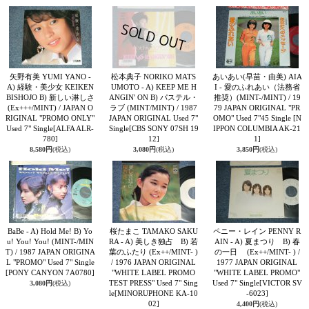
矢野有美 YUMI YANO -
松本典子 NORIKO MATS
あいあい(早苗・由美) AIA
A) 経験・美少女 KEIKEN
UMOTO - A) KEEP ME H
I - 愛のふれあい（法務省
BISHOJO B) 新しい淋しさ
ANGIN' ON B) パステル・
推奨）(MINT-/MINT) / 19
(Ex+++/MINT) / JAPAN O
ラブ (MINT/MINT) / 1987
79 JAPAN ORIGINAL "PR
RIGINAL "PROMO ONLY"
JAPAN ORIGINAL Used 7"
OMO" Used 7"45 Single
[N
Used 7" Single
[ALFA ALR-
Single
[CBS SONY 07SH 19
IPPON COLUMBIA AK-21
780]
12]
1]
8,580円
(税込)
3,080円
(税込)
3,850円
(税込)
BaBe - A) Hold Me! B) Yo
桜たまこ TAMAKO SAKU
ペニー・レイン PENNY R
u! You! You! (MINT-/MIN
RA - A) 美しき独占 B) 若
AIN - A) 夏まつり B) 春
T) / 1987 JAPAN ORIGINA
葉のふたり (Ex++/MINT- )
の一日 (Ex++/MINT- ) /
L "PROMO" Used 7" Single
/ 1976 JAPAN ORIGINAL
1977 JAPAN ORIGINAL
[PONY CANYON 7A0780]
"WHITE LABEL PROMO
"WHITE LABEL PROMO"
TEST PRESS" Used 7" Sing
Used 7" Single
[VICTOR SV
3,080円
(税込)
le
[MINORUPHONE KA-10
-6023]
02]
4,400円
(税込)