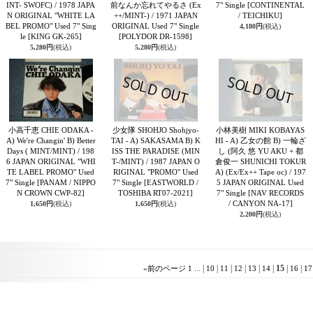
INT- SWOFC) / 1978 JAPA
前なんか忘れてやるさ (Ex
7" Single
[CONTINENTAL
N ORIGINAL "WHITE LA
++/MINT-) / 1971 JAPAN
/ TEICHIKU]
BEL PROMO" Used 7" Sing
ORIGINAL Used 7" Single
4,180円
(税込)
le
[KING GK-265]
[POLYDOR DR-1598]
5,280円
(税込)
5,280円
(税込)
小高千恵 CHIE ODAKA -
少女隊 SHOHJO Shohjyo-
小林美樹 MIKI KOBAYAS
A) We're Changin' B) Better
TAI - A) SAKASAMA B) K
HI - A) 乙女の館 B) 一輪ざ
Days ( MINT/MINT) / 198
ISS THE PARADISE (MIN
し (阿久 悠 YU AKU + 都
6 JAPAN ORIGINAL "WHI
T-/MINT) / 1987 JAPAN O
倉俊一 SHUNICHI TOKUR
TE LABEL PROMO" Used
RIGINAL "PROMO" Used
A) (Ex/Ex++ Tape oc) / 197
7" Single
[PANAM / NIPPO
7" Single
[EASTWORLD /
5 JAPAN ORIGINAL Used
N CROWN CWP-82]
TOSHIBA RT07-2021]
7" Single
[NAV RECORDS
/ CANYON NA-17]
1,650円
(税込)
1,650円
(税込)
2,200円
(税込)
...
|
|
|
|
|
|
15
|
|
«
前のページ
1
10
11
12
13
14
16
17