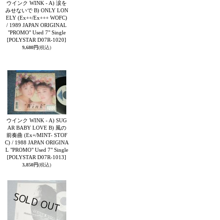
ウインク WINK - A) 涙を
みせないで B) ONLY LON
ELY (Ex++/Ex+++ WOFC)
/ 1989 JAPAN ORIGINAL
"PROMO" Used 7" Single
[POLYSTAR D07R-1020]
9,680円
(税込)
ウインク WINK - A) SUG
AR BABY LOVE B) 風の
前奏曲 (Ex+/MINT- STOF
C) / 1988 JAPAN ORIGINA
L "PROMO" Used 7" Single
[POLYSTAR D07R-1013]
3,850円
(税込)