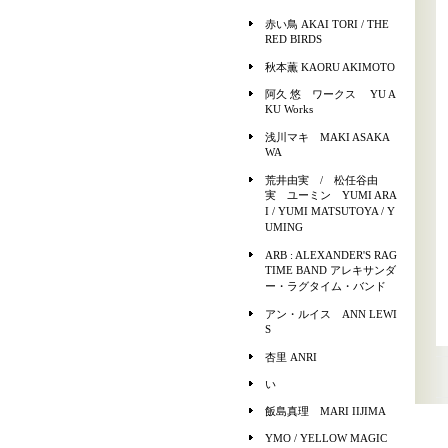
赤い鳥 AKAI TORI / THE
RED BIRDS
秋本薫 KAORU AKIMOTO
阿久 悠 ワークス YU A
KU Works
浅川マキ MAKI ASAKA
WA
荒井由実 / 松任谷由
実 ユーミン YUMI ARA
I / YUMI MATSUTOYA / Y
UMING
ARB : ALEXANDER'S RAG
TIME BAND アレキサンダ
ー・ラグタイム・バンド
アン・ルイス ANN LEWI
S
杏里 ANRI
い
飯島真理 MARI IIJIMA
YMO / YELLOW MAGIC