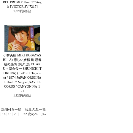
BEL PROMO" Used 7" Sing
le
[VICTOR SV-7217]
1,320円
(税込)
小林美樹 MIKI KOBAYAS
HI - A) 悲しい妖精 B) 思春
期の感情 (阿久 悠 YU AK
U + 都倉俊一 SHUNICHI T
OKURA) (Ex/Ex++ Tape o
c) / 1974 JAPAN ORIGINA
L Used 7" Single
[NAV RE
CORDS / CANYON NA-1
2]
1,320円
(税込)
写真のみ一覧
説明付き一覧
|
|
|
|
...
18
19
20
22
次のページ
»