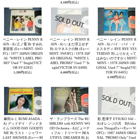
4,180円
(税込)
ペニー・レイン PENNY R
ペニー・レイン PENNY R
ペニー・レイン PENNY R
AIN - A) 江ノ電 B) すみれ
AIN - A) いまだ浮上せず
AIN - A) バイ・バイ・イ
美容室 (Ex++/MINT- SWO
B) ロマネスクの秋 (Ex++/
エスタディ BYE BYE YES
FC) / 1977 JAPAN ORIGIN
MINT- SWOFC) / 1978 JAP
TERDAY B) ふりかえって
AL "WHITE LABEL PRO
AN ORIGINAL "WHITE L
はみないのですか ( MINT/
MO" Used 7" Single
[VICT
ABEL PROMO" Used 7" Si
MINT- / 1978 JAPAN ORI
OR SV-6283]
ngle
[VICTOR SV-6498]
GINAL Used 7" Single
[VIC
TOR SV-6405]
5,280円
(税込)
4,400円
(税込)
4,180円
(税込)
麻田ルミ RUMI ASADA -
ザ・ランブラーズ The RU
彩 恵津子 ETSUKO SAI -
A) グッドデイ・グッドタ
MBLERS with KENNY WO
A)オレンジの月 B)Unkn
イム GOOD DAY GOODTI
OD Orchestra - A)ビューテ
own Things(Ex++/Ex++ W
ME B) ラスト・シャワー
ィフル・ドリーマー BEA
OFC) / 1987 JAPAN ORIGI
LAST SHOWER (Ex+++/M
UTIFUL DREAMER B) お
NAL "PROMO Only" Used