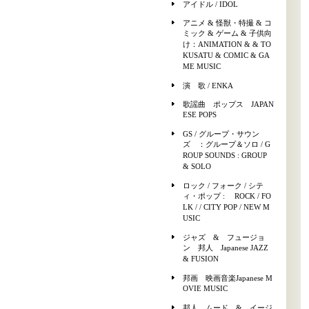
アイドル / IDOL
アニメ & 怪獣・特撮 & コ
ミック & ゲーム & 子供向
け：ANIMATION & & TO
KUSATU & COMIC & GA
ME MUSIC
演 歌 / ENKA
歌謡曲 ポップス JAPAN
ESE POPS
GS / グループ・サウン
ズ ：グループ＆ソロ / G
ROUP SOUNDS : GROUP
& SOLO
ロック / フォーク / シテ
ィ・ポップ : ROCK / FO
LK / / CITY POP / NEW M
USIC
ジャズ & フュージョ
ン 邦人 Japanese JAZZ
& FUSION
邦画 映画音楽Japanese M
OVIE MUSIC
邦人 ムード & イージ