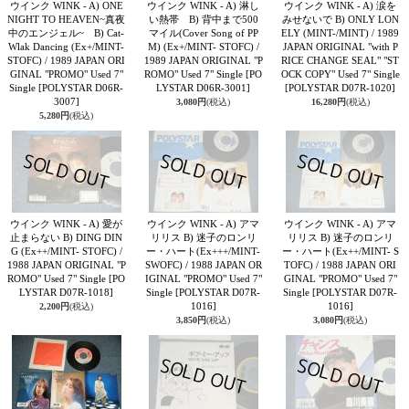
ウインク WINK - A) ONE
ウインク WINK - A) 淋し
ウインク WINK - A) 涙を
NIGHT TO HEAVEN~真夜
い熱帯 B) 背中まで500
みせないで B) ONLY LON
中のエンジェル~ B) Cat-
マイル(Cover Song of PP
ELY (MINT-/MINT) / 1989
Wlak Dancing (Ex+/MINT-
M) (Ex+/MINT- STOFC) /
JAPAN ORIGINAL "with P
STOFC) / 1989 JAPAN ORI
1989 JAPAN ORIGINAL "P
RICE CHANGE SEAL" "ST
GINAL "PROMO" Used 7"
ROMO" Used 7" Single
[PO
OCK COPY" Used 7" Single
Single
[POLYSTAR D06R-
LYSTAR D06R-3001]
[POLYSTAR D07R-1020]
3007]
3,080円
(税込)
16,280円
(税込)
5,280円
(税込)
ウインク WINK - A) 愛が
ウインク WINK - A) アマ
ウインク WINK - A) アマ
止まらない B) DING DIN
リリス B) 迷子のロンリ
リリス B) 迷子のロンリ
G (Ex++/MINT- STOFC) /
ー・ハート(Ex+++/MINT-
ー・ハート(Ex++/MINT- S
1988 JAPAN ORIGINAL "P
SWOFC) / 1988 JAPAN OR
TOFC) / 1988 JAPAN ORI
ROMO" Used 7" Single
[PO
IGINAL "PROMO" Used 7"
GINAL "PROMO" Used 7"
LYSTAR D07R-1018]
Single
[POLYSTAR D07R-
Single
[POLYSTAR D07R-
1016]
1016]
2,200円
(税込)
3,850円
(税込)
3,080円
(税込)