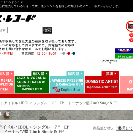
Tサイト" へようこそ。
心に販売しているサイトです。他ジャンルをお探しの方は下のメニューボタンからどうぞ。
検索
:
｜
アイドル / IDOL > シングル ７” EP ドーナッツ盤 7 inch Single & EP
品一覧
アイドル / IDOL > シングル ７” EP
商品並び替え
:
ドーナッツ盤 7 inch Single & EP