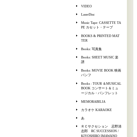
VIDEO
LaserDisc
Music Tape: CASSETTE TA
PE カセット・テープ
BOOKS & PRINTED MAT
TER
Books: 写真集
Books: SHEET MUSIC 楽
譜
Books: MOVIE BOOK 映画
パンフ
Books : TOUR ＆MUSICAL
BOOK コンサート＆ミュ
ージカル・パンフレット
MEMORABILIA
カラオケ KARAOKE
あ
ＲＣサクセション 忌野清
志郎 RC SUCCESSION /
KIYOSHIRO IMAWANO