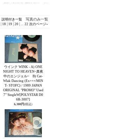
写真のみ一覧
説明付き一覧
|
|
|
|
...
18
19
20
22
次のページ
»
ウインク WINK - A) ONE
NIGHT TO HEAVEN~真夜
中のエンジェル~ B) Cat-
Wlak Dancing (Ex+++/MIN
T- STOFC) / 1989 JAPAN
ORIGINAL "PROMO" Used
7" SingleW
[POLYSTAR D0
6R-3007]
6,380円
(税込)