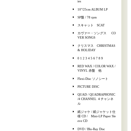
ies
10"/25cm ALBUM LP
SP盤 / 78 rpm
スキャット SCAT
カヴァー・ソングス CO
VER SONGS
クリスマス CHRISTMAS
& HOLIDAY
0 1 2 3 4 5 6 7 8 9
RED WAX / COLOR WAX /
VINYL 赤盤 他
Flexi-Disc ソノシート
PICTURE DISC
QUAD / QUADRAPHONIC
/4 CHANNEL ４チャンネ
ル
紙ジャケ / 紙ジャケット仕
様 CD / Mini-LP Paper Sle
eve CD
DVD / Blu-Ray Disc