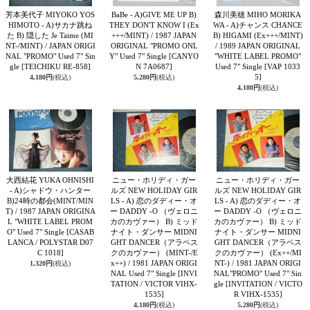
芳本美代子 MIYOKO YOS
BaBe - A)GIVE ME UP B)
森川美穂 MIHO MORIKA
HIMOTO - A)サカナ跳ね
THEY DON'T KNOW I (Ex
WA - A)チャンス CHANCE
た B) 隠した Je Taime (MI
+++/MINT) / 1987 JAPAN
B) HIGAMI (Ex+++/MINT)
NT-/MINT) / JAPAN ORIGI
ORIGINAL "PROMO ONL
/ 1989 JAPAN ORIGINAL
NAL "PROMO" Used 7" Sin
Y" Used 7" Single
[CANYO
"WHITE LABEL PROMO"
gle
[TEICHIKU RE-858]
N 7A0687]
Used 7" Single
[VAP 1033
5]
4,180円
(税込)
5,280円
(税込)
4,180円
(税込)
大西結花 YUKA OHNISHI
ニュー・ホリディ・ガー
ニュー・ホリディ・ガー
- A)シャドウ・ハンター
ルズ NEW HOLIDAY GIR
ルズ NEW HOLIDAY GIR
B)24時の都会(MINT/MIN
LS - A) 恋のダディー・オ
LS - A) 恋のダディー・オ
T) / 1987 JAPAN ORIGINA
ー DADDY -O （ヴェロニ
ー DADDY -O （ヴェロニ
L "WHITE LABEL PROM
カのカヴァー） B) ミッド
カのカヴァー） B) ミッド
O" Used 7" Single
[CASAB
ナイト・ダンサー MIDNI
ナイト・ダンサー MIDNI
LANCA / POLYSTAR D07
GHT DANCER（アラベス
GHT DANCER（アラベス
C 1018]
クのカヴァー） (MINT-/E
クのカヴァー） (Ex++/MI
x++) / 1981 JAPAN ORIGI
NT-) / 1981 JAPAN ORIGI
1,320円
(税込)
NAL Used 7" Single
[INVI
NAL"PROMO" Used 7" Sin
TATION / VICTOR VIHX-
gle
[INVITATION / VICTO
1535]
R VIHX-1535]
4,180円
(税込)
5,280円
(税込)