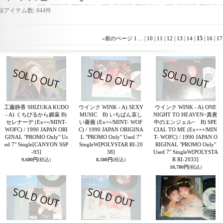
録アイテム数
:
844件
...
|
|
|
|
|
|
15
|
|
«
前のページ
1
10
11
12
13
14
16
17
工藤静香 SHIZUKA KUDO
ウインク WINK - A) SEXY
ウインク WINK - A) ONE
- A) くちびるから媚薬 B)
MUSIC B) いちばん哀し
NIGHT TO HEAVEN~真夜
セレナーデ (Ex++/MINT-
い薔薇 (Ex++/MINT- WOF
中のエンジェル~ B) SPE
WOFC) / 1990 JAPAN ORI
C) / 1990 JAPAN ORIGINA
CIAL TO ME (Ex+++/MIN
GINAL "PROMO Only" Us
L "PROMO Only" Used 7"
T- WOFC) / 1990 JAPAN O
ed 7" Single
[CANYON SSP
SingleW
[POLYSTAR RI-20
RIGINAL "PROMO Only"
-93]
38]
Used 7" SingleW
[POLYSTA
R RI-2033]
9,680円
(税込)
8,580円
(税込)
10,780円
(税込)