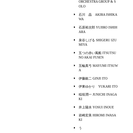
ORCHESTRA GROUP & S
OLO
石川 晶 AKIRA ISHIKA
WA
石原裕次郎 YUJIRO ISHIH
ARA
泉谷しげる SHIGERU IZU
MIYA
五つの赤い風船 ITSUTSU
NO AKAI FUSEN
五輪真弓 MAYUMI ITSUW
A
伊藤銀二 GINJI ITO
伊東ゆかり YUKARI ITO
稲垣潤一 JUNICHI INAGA
KI
井上陽水 YOSUI INOUE
岩崎宏美 HIROMI IWASA
KI
う