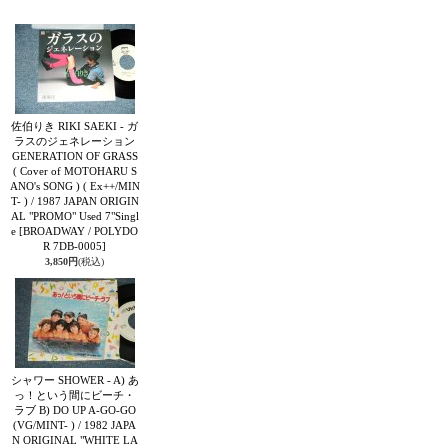
佐伯りき RIKI SAEKI - ガ
ラスのジェネレーション
GENERATION OF GRASS
( Cover of MOTOHARU S
ANO's SONG ) ( Ex++/MIN
T- ) / 1987 JAPAN ORIGIN
AL "PROMO" Used 7"Singl
e
[BROADWAY / POLYDO
R 7DB-0005]
3,850円
(税込)
シャワー SHOWER - A) あ
っ！という間にビーチ・
ラブ B) DO UP A-GO-GO
(VG/MINT- ) / 1982 JAPA
N ORIGINAL "WHITE LA